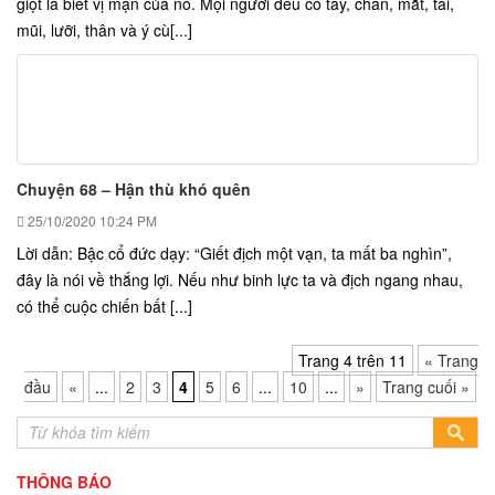
giọt là biết vị mặn của nó. Mọi người đều có tay, chân, mắt, tai,
mũi, lưỡi, thân và ý cù[...]
Chuyện 68 – Hận thù khó quên
25/10/2020
10:24 PM
Lời dẫn: Bậc cổ đức dạy: “Giết địch một vạn, ta mất ba nghìn”,
đây là nói về thắng lợi. Nếu như binh lực ta và địch ngang nhau,
có thể cuộc chiến bất [...]
Trang 4 trên 11
« Trang
đầu
«
...
2
3
4
5
6
...
10
...
»
Trang cuối »
THÔNG BÁO