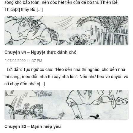
sống khó bảo toàn, nên dốc hết tiền của để bố thí. Thiên Đế
Thích[2] thấy Bồ-[...]
Chuyện 84 – Nguyệt thực đánh chó
07/02/2022
11:37 PM
Lời dẫn: Tục ngữ có câu: “Heo đến nhà thì nghèo, chó đến nhà
thì sang, mèo đến nhà thì xây nhà lớn”. Nếu như heo vô duyên vô
cớ chạy đến nhà n[...]
Chuyện 83 – Mạnh hiếp yếu