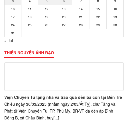
3
4
5
6
7
8
9
10
11
12
13
14
15
16
17
18
19
20
21
22
23
24
25
26
27
28
29
30
31
« Jul
THIỆN NGUYỆN ÁNH ĐẠO
Viện Chuyên Tu tặng nhà và trao quà đến bà con tại Bến Tre
Chiều ngày 30/03/2025 (nhằm ngày 2/03/Ất Tỵ), chư Tăng và
Phật tử Viện Chuyên Tu, TP. Phú Mỹ, BR-VT đã đến ấp Bình
Đông B, xã Châu Bình, huy[...]