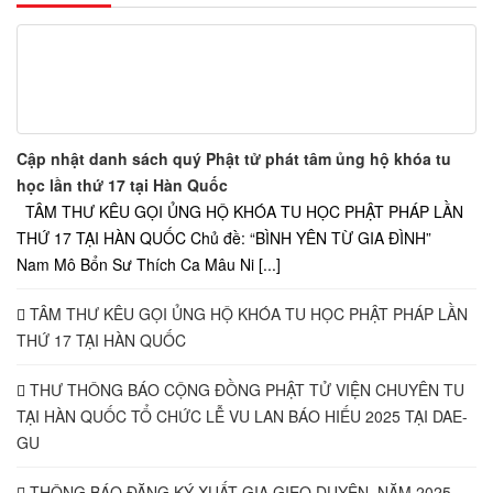
Cập nhật danh sách quý Phật tử phát tâm ủng hộ khóa tu
học lần thứ 17 tại Hàn Quốc
TÂM THƯ KÊU GỌI ỦNG HỘ KHÓA TU HỌC PHẬT PHÁP LẦN
THỨ 17 TẠI HÀN QUỐC Chủ đề: “BÌNH YÊN TỪ GIA ĐÌNH”
Nam Mô Bổn Sư Thích Ca Mâu Ni [...]
TÂM THƯ KÊU GỌI ỦNG HỘ KHÓA TU HỌC PHẬT PHÁP LẦN
THỨ 17 TẠI HÀN QUỐC
THƯ THÔNG BÁO CỘNG ĐỒNG PHẬT TỬ VIỆN CHUYÊN TU
TẠI HÀN QUỐC TỔ CHỨC LỄ VU LAN BÁO HIẾU 2025 TẠI DAE-
GU
THÔNG BÁO ĐĂNG KÝ XUẤT GIA GIEO DUYÊN, NĂM 2025