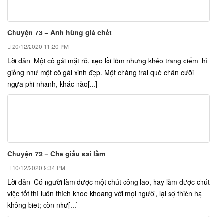
Chuyện 73 – Anh hùng giả chết
20/12/2020
11:20 PM
Lời dẫn: Một cô gái mặt rỗ, sẹo lồi lõm nhưng khéo trang điểm thì
giống như một cô gái xinh đẹp. Một chàng trai què chân cưỡi
ngựa phi nhanh, khác nào[...]
Chuyện 72 – Che giấu sai lầm
10/12/2020
9:34 PM
Lời dẫn: Có người làm được một chút công lao, hay làm được chút
việc tốt thì luôn thích khoe khoang với mọi người, lại sợ thiên hạ
không biết; còn như[...]