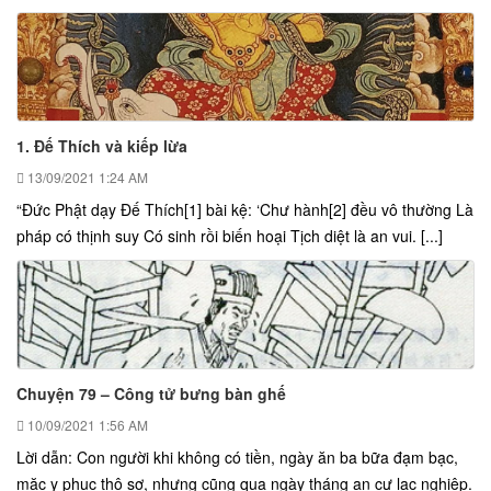
1. Đế Thích và kiếp lừa
13/09/2021
1:24 AM
“Đức Phật dạy Đế Thích[1] bài kệ: ‘Chư hành[2] đều vô thường Là
pháp có thịnh suy Có sinh rồi biến hoại Tịch diệt là an vui. [...]
Chuyện 79 – Công tử bưng bàn ghế
10/09/2021
1:56 AM
Lời dẫn: Con người khi không có tiền, ngày ăn ba bữa đạm bạc,
mặc y phục thô sơ, nhưng cũng qua ngày tháng an cư lạc nghiệp.