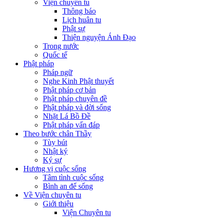
Viện chuyên tu
Thông báo
Lịch huân tu
Phật sự
Thiện nguyện Ánh Đạo
Trong nước
Quốc tế
Phật pháp
Pháp ngữ
Nghe Kinh Phật thuyết
Phật pháp cơ bản
Phật pháp chuyên đề
Phật pháp và đời sống
Nhặt Lá Bồ Đề
Phật pháp vấn đáp
Theo bước chân Thầy
Tùy bút
Nhật ký
Ký sự
Hương vị cuộc sống
Tâm tình cuộc sống
Bình an để sống
Về Viện chuyên tu
Giới thiệu
Viện Chuyên tu