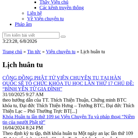
Thầy Viện chủ
Các kênh truyền thông
Liên hệ
Về Viện chuyên tu
Pháp âm
3:23:28, 6/8/2026
Trang chủ
»
Tin tức
»
Viện chuyên tu
»
Lịch huân tu
Lịch huân tu
CỘNG ĐỒNG PHẬT TỬ VIỆN CHUYÊN TU TẠI HÀN
QUỐC SẼ TỔ CHỨC KHÓA TU HỌC LẦN THỨ 17 CHỦ ĐỀ:
“BÌNH YÊN TỪ GIA ĐÌNH”
31/10/2025
9:27 AM
theo hướng dẫn của TT. Thích Thiện Thuận, Chứng minh BTC
khóa tu, Đại đức Thích Thiện Hưng – Trưởng BTC, Đại đức Thích
Thiện Lạc – Phó Thường Trực BT[...]
Khóa Huân tu lần thứ 109 tại Viện Chuyên Tu và pháp thoại “Niềm
tin của người Phật tử”
16/04/2024
8:24 PM
Theo định kỳ tu tập, thời khóa huân tu Một ngày an lạc lần thứ 109