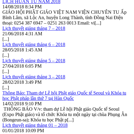
LỊCH HUÂN TU NĂM 2018
14/08/2018
8:34 PM
GIÁO HỘI PHẬT GIÁO VIỆT NAM VIỆN CHUYÊN TU Ấp
Bình Lâm, xã Lộc An, huyện Long Thành, tỉnh Đồng Nai Điện
thoại: 0254 387 6947 – 0251 263 0013 Email: vi[...]
Lịch thuyết giảng tháng 7 – 2018
21/06/2018
4:31 AM
[...]
Lịch thuyết giảng tháng 6 – 2018
28/05/2018
1:45 AM
[...]
Lịch thuyết giảng tháng 5 – 2018
27/04/2018
6:05 PM
[...]
Lịch thuyết giảng tháng 3 – 2018
28/02/2018
3:49 PM
[...]
Thông Báo: Tham dự Lễ hội Phật giáo Quốc tế Seoul và Khóa tu
học Phật pháp lần thứ 7 tại Hàn Quốc
14/02/2018
9:10 PM
THÔNG BÁO V/v: tham dự Lễ hội Phật giáo Quốc tế Seoul
(Expo Phật giáo) và tổ chức Khóa tu một ngày tại chùa Phụng Ân
(Bongeun-sa); Khóa tu học Phật p[...]
Lịch thuyết giảng tháng 01 – 2018
01/01/2018
10:09 PM