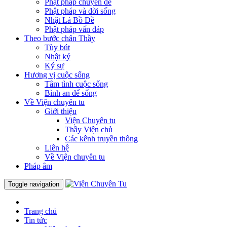
Phật pháp chuyên đề
Phật pháp và đời sống
Nhặt Lá Bồ Đề
Phật pháp vấn đáp
Theo bước chân Thầy
Tùy bút
Nhật ký
Ký sự
Hương vị cuộc sống
Tâm tình cuộc sống
Bình an để sống
Về Viện chuyên tu
Giới thiệu
Viện Chuyên tu
Thầy Viện chủ
Các kênh truyền thông
Liên hệ
Về Viện chuyên tu
Pháp âm
Toggle navigation
Trang chủ
Tin tức