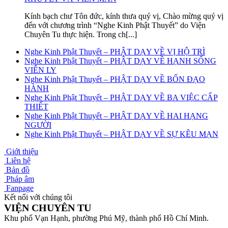
Kính bạch chư Tôn đức, kính thưa quý vị, Chào mừng quý vị
đến với chương trình “Nghe Kinh Phật Thuyết” do Viện
Chuyên Tu thực hiện. Trong ch[...]
Nghe Kinh Phật Thuyết – PHẬT DẠY VỀ VỊ HỘ TRÌ
Nghe Kinh Phật Thuyết – PHẬT DẠY VỀ HẠNH SỐNG
VIỄN LY
Nghe Kinh Phật Thuyết – PHẬT DẠY VỀ BỐN ĐẠO
HÀNH
Nghe Kinh Phật Thuyết – PHẬT DẠY VỀ BA VIỆC CẤP
THIẾT
Nghe Kinh Phật Thuyết – PHẬT DẠY VỀ HAI HẠNG
NGƯỜI
Nghe Kinh Phật Thuyết – PHẬT DẠY VỀ SỰ KÊU MẠN
Giới thiệu
Liên hệ
Bản đồ
Pháp âm
Fanpage
Kết nối với chúng tôi
VIỆN CHUYÊN TU
Khu phố Vạn Hạnh, phường Phú Mỹ, thành phố Hồ Chí Minh.
-------------------------------------------------------------------