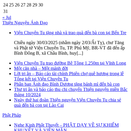
24
25
26
27
28
29
30
31
« Jul
Thiện Nguyện Ánh Đạo
Viện Chuyên Tu tặng nhà và trao quà đến bà con tại Bến Tre
Chiều ngày 30/03/2025 (nhằm ngày 2/03/Ất Tỵ), chư Tăng
và Phật tử Viện Chuyên Tu, TP. Phú Mỹ, BR-VT đã đến ấp
Bình Đông B, xã Châu Bình, huy[...]
Viện Chuyên Tu trao đường Bê Tông 1.250m tại Vĩnh Long
Một căn nhà – Một mảnh đời
Lời tri ân – Báo cáo tài chính Phiên chợ quê hương trong lễ
Tổng kết tại Viện Chuyên Tu
Phân ban Ánh đạo Bình Dương tặng bánh mì đến bà con
Thư tri ân và báo cáo thu chi chuyến Thiện nguyện miền Bắc
tháng 10/2024
Ngày thứ hai đoàn Thiện nguyện Viện Chuyên Tu chia sẻ
quà đến bà con tại Lào Cai
Phật Pháp
Nghe Kinh Phật Thuyết – PHẬT DẠY VỀ SỰ KHIẾM
KHUYẾT VÀ VIÊN MÃN