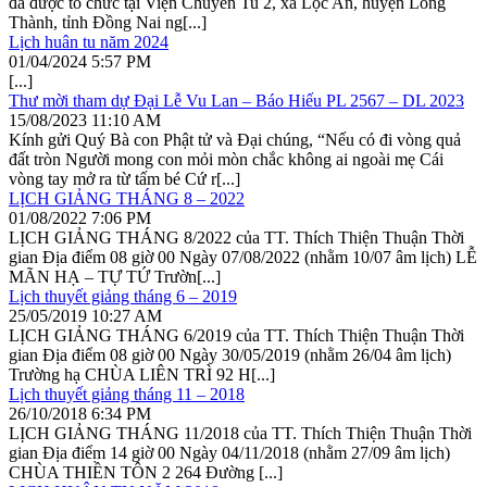
đã được tổ chức tại Viện Chuyên Tu 2, xã Lộc An, huyện Long
Thành, tỉnh Đồng Nai ng[...]
Lịch huân tu năm 2024
01/04/2024
5:57 PM
[...]
Thư mời tham dự Đại Lễ Vu Lan – Báo Hiếu PL 2567 – DL 2023
15/08/2023
11:10 AM
Kính gửi Quý Bà con Phật tử và Đại chúng, “Nếu có đi vòng quả
đất tròn Người mong con mỏi mòn chắc không ai ngoài mẹ Cái
vòng tay mở ra từ tấm bé Cứ r[...]
LỊCH GIẢNG THÁNG 8 – 2022
01/08/2022
7:06 PM
LỊCH GIẢNG THÁNG 8/2022 của TT. Thích Thiện Thuận Thời
gian Địa điểm 08 giờ 00 Ngày 07/08/2022 (nhằm 10/07 âm lịch) LỄ
MÃN HẠ – TỰ TỨ Trườn[...]
Lịch thuyết giảng tháng 6 – 2019
25/05/2019
10:27 AM
LỊCH GIẢNG THÁNG 6/2019 của TT. Thích Thiện Thuận Thời
gian Địa điểm 08 giờ 00 Ngày 30/05/2019 (nhằm 26/04 âm lịch)
Trường hạ CHÙA LIÊN TRÌ 92 H[...]
Lịch thuyết giảng tháng 11 – 2018
26/10/2018
6:34 PM
LỊCH GIẢNG THÁNG 11/2018 của TT. Thích Thiện Thuận Thời
gian Địa điểm 14 giờ 00 Ngày 04/11/2018 (nhằm 27/09 âm lịch)
CHÙA THIỀN TÔN 2 264 Đường [...]