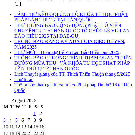
[...]
TÂM THƯ KÊU GỌI ỦNG HỘ KHÓA TU HỌC PHẬT
PHÁP LẦN THỨ 17 TẠI HÀN QUỐC
THƯ THÔNG BÁO CỘNG ĐỒNG PHẬT TỬ VIỆN
CHUYÊN TU TẠI HÀN QUỐC TỔ CHỨC LỄ VU LAN
BÁO HIẾU 2025 TẠI DAE-GU
THÔNG BÁO ĐĂNG KÝ XUẤT GIA GIEO DUYÊN,
NĂM 2025
THƯ MỜI – Tham dự Lễ Vu Lan Báo Hiếu năm 2025
THÔNG BÁO CHƯƠNG TRÌNH THAM QUAN “THIÊN
ĐƯỜNG MÙA THU” VÀ KHÓA TU HỌC PHẬT PHÁP
LẦN THỨ 17 TẠI HÀN QUỐC
Lịch Thuyết giảng của TT. Thích Thiện Thuận tháng 5/2025
Thư tri ân
Thông báo tham gia khóa tu học Phật pháp lần thứ 16 tại Hàn
Quốc
August 2026
M
T
W
T
F
S
S
1
2
3
4
5
6
7
8
9
10
11
12
13
14
15
16
17
18
19
20
21
22
23