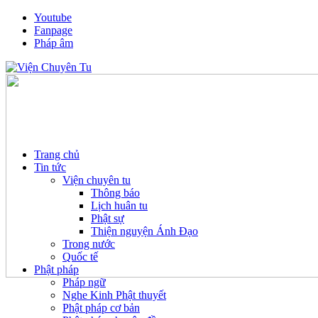
Youtube
Fanpage
Pháp âm
Trang chủ
Tin tức
Viện chuyên tu
Thông báo
Lịch huân tu
Phật sự
Thiện nguyện Ánh Đạo
Trong nước
Quốc tế
Phật pháp
Pháp ngữ
Nghe Kinh Phật thuyết
Phật pháp cơ bản