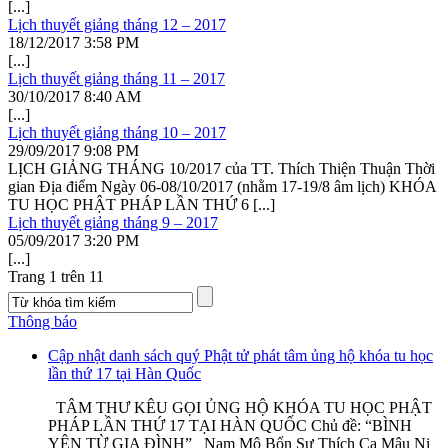
[...]
Lịch thuyết giảng tháng 12 – 2017
18/12/2017
3:58 PM
[...]
Lịch thuyết giảng tháng 11 – 2017
30/10/2017
8:40 AM
[...]
Lịch thuyết giảng tháng 10 – 2017
29/09/2017
9:08 PM
LỊCH GIẢNG THÁNG 10/2017 của TT. Thích Thiện Thuận Thời
gian Địa điểm Ngày 06-08/10/2017 (nhằm 17-19/8 âm lịch) KHÓA
TU HỌC PHẬT PHÁP LẦN THỨ 6 [...]
Lịch thuyết giảng tháng 9 – 2017
05/09/2017
3:20 PM
[...]
Trang 1 trên 1
1
Thông báo
Cập nhật danh sách quý Phật tử phát tâm ủng hộ khóa tu học
lần thứ 17 tại Hàn Quốc
TÂM THƯ KÊU GỌI ỦNG HỘ KHÓA TU HỌC PHẬT
PHÁP LẦN THỨ 17 TẠI HÀN QUỐC Chủ đề: “BÌNH
YÊN TỪ GIA ĐÌNH” Nam Mô Bổn Sư Thích Ca Mâu Ni