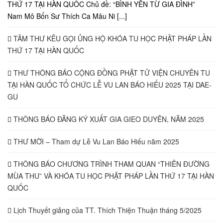
THỨ 17 TẠI HÀN QUỐC Chủ đề: “BÌNH YÊN TỪ GIA ĐÌNH”
Nam Mô Bổn Sư Thích Ca Mâu Ni [...]
TÂM THƯ KÊU GỌI ỦNG HỘ KHÓA TU HỌC PHẬT PHÁP LẦN
THỨ 17 TẠI HÀN QUỐC
THƯ THÔNG BÁO CỘNG ĐỒNG PHẬT TỬ VIỆN CHUYÊN TU
TẠI HÀN QUỐC TỔ CHỨC LỄ VU LAN BÁO HIẾU 2025 TẠI DAE-
GU
THÔNG BÁO ĐĂNG KÝ XUẤT GIA GIEO DUYÊN, NĂM 2025
THƯ MỜI – Tham dự Lễ Vu Lan Báo Hiếu năm 2025
THÔNG BÁO CHƯƠNG TRÌNH THAM QUAN “THIÊN ĐƯỜNG
MÙA THU” VÀ KHÓA TU HỌC PHẬT PHÁP LẦN THỨ 17 TẠI HÀN
QUỐC
Lịch Thuyết giảng của TT. Thích Thiện Thuận tháng 5/2025