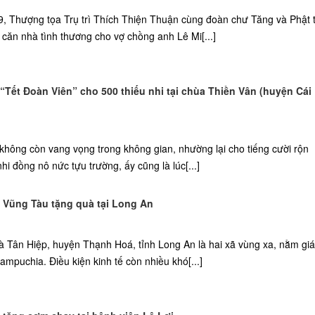
, Thượng tọa Trụ trì Thích Thiện Thuận cùng đoàn chư Tăng và Phật 
căn nhà tình thương cho vợ chồng anh Lê Mi[...]
“Tết Đoàn Viên” cho 500 thiếu nhi tại chùa Thiền Vân (huyện Cái
 không còn vang vọng trong không gian, nhường lại cho tiếng cười rộn
hi đồng nô nức tựu trường, ấy cũng là lúc[...]
Vũng Tàu tặng quà tại Long An
à Tân Hiệp, huyện Thạnh Hoá, tỉnh Long An là hai xã vùng xa, nằm gi
ampuchia. Điều kiện kinh tế còn nhiều khó[...]