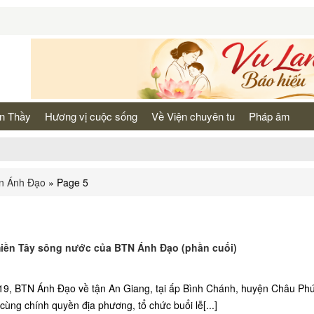
n Thầy
Hương vị cuộc sống
Về Viện chuyên tu
Pháp âm
n Ánh Đạo
»
Page 5
 miền Tây sông nước của BTN Ánh Đạo (phần cuối)
9, BTN Ánh Đạo về tận An Giang, tại ấp Bình Chánh, huyện Châu Phú
cùng chính quyền địa phương, tổ chức buổi lễ[...]