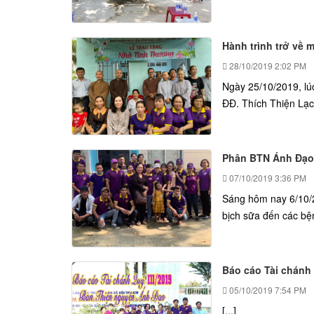
Hành trình trở về
28/10/2019
2:02 PM
Ngày 25/10/2019, lú
ĐĐ. Thích Thiện Lạc
Phân BTN Ánh Đạo
07/10/2019
3:36 PM
Sáng hôm nay 6/10/
bịch sữa đến các bện
Báo cáo Tài chánh
05/10/2019
7:54 PM
[...]