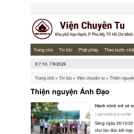
Trang chủ
Tin tức
Phật pháp
Theo bước châ
0:7:10, 7/8/2026
Trang chủ
»
Tin tức
»
Viện chuyên tu
»
Thiện nguyệ
Thiện nguyện Ánh Đạo
Hành trình trở về
28/10/2019
2:14 PM
Sáng ngày 26/10/201
chư tôn đức kết hợp 