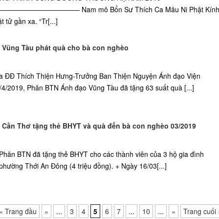
———————— Nam mô Bổn Sư Thích Ca Mâu Ni Phật Kín
tử gần xa. “Tr[...]
 Vũng Tàu phát quà cho bà con nghèo
a ĐĐ Thích Thiện Hưng-Trưởng Ban Thiện Nguyện Ánh đạo Viện
4/2019, Phân BTN Ánh đạo Vũng Tàu đã tặng 63 suất quà [...]
Cần Thơ tặng thẻ BHYT và quà đến bà con nghèo 03/2019
Phân BTN đã tặng thẻ BHYT cho các thành viên của 3 hộ gia đình
phường Thới An Đông (4 triệu đồng). + Ngày 16/03[...]
« Trang đầu
«
...
3
4
5
6
7
...
10
...
»
Trang cuối 