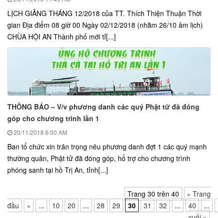
LỊCH GIẢNG THÁNG 12/2018 của TT. Thích Thiện Thuận Thời
gian Địa điểm 08 giờ 00 Ngày 02/12/2018 (nhằm 26/10 âm lịch)
CHÙA HỘI AN Thành phố mới tỉ[...]
THÔNG BÁO – V/v phương danh các quý Phật tử đã đóng
góp cho chương trình lần 1
20/11/2018
6:00 AM
Ban tổ chức xin trân trọng nêu phương danh đợt 1 các quý mạnh
thường quân, Phật tử đã đóng góp, hổ trợ cho chương trình
phóng sanh tại hồ Trị An, tỉnh[...]
Trang 30 trên 40
« Trang
đầu
«
...
10
20
...
28
29
30
31
32
...
40
...
cuối »