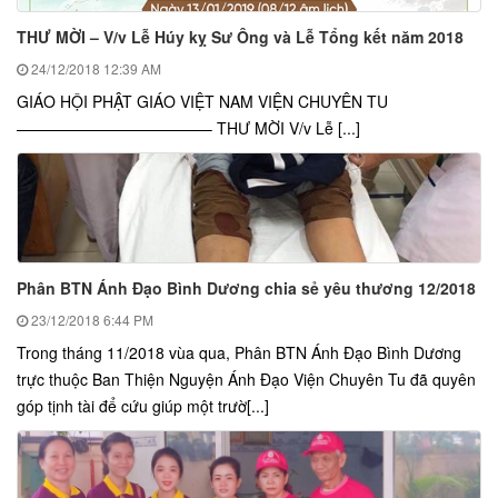
THƯ MỜI – V/v Lễ Húy kỵ Sư Ông và Lễ Tổng kết năm 2018
24/12/2018
12:39 AM
GIÁO HỘI PHẬT GIÁO VIỆT NAM VIỆN CHUYÊN TU
————————————– THƯ MỜI V/v Lễ [...]
Phân BTN Ánh Đạo Bình Dương chia sẻ yêu thương 12/2018
23/12/2018
6:44 PM
Trong tháng 11/2018 vùa qua, Phân BTN Ánh Đạo Bình Dương
trực thuộc Ban Thiện Nguyện Ánh Đạo Viện Chuyên Tu đã quyên
góp tịnh tài để cứu giúp một trườ[...]