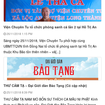
Viện Chuyên Tu tổ chức phóng sanh cá lần 2 tại Hồ Trị An
26/11/2018
1:15 PM
Sáng ngày 25/11/2018, Viện Chuyên Tu phối hợp cùng
UBMTTQVN tỉnh Đồng Nai tổ chức lễ phóng sanh tại Hồ Trị An
thuộc Khu Bảo tồn thiên nhiên – vă[...]
THƯ CẢM TẠ – Đại Giới đàn Bảo Tạng (Có cập nhật)
25/11/2018
8:39 PM
THƯ CẢM TẠ NAM MÔ BỔN SƯ THÍCH CA MÂU NI PHẬT Kính
thưa quý Phật tử xa gần, Đại Giới đàn Bảo Tạng khép lại trong