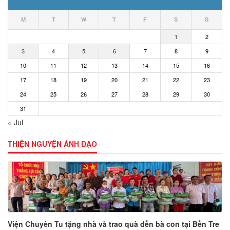
M
T
W
T
F
S
S
1
2
3
4
5
6
7
8
9
10
11
12
13
14
15
16
17
18
19
20
21
22
23
24
25
26
27
28
29
30
31
« Jul
THIỆN NGUYỆN ÁNH ĐẠO
Viện Chuyên Tu tặng nhà và trao quà đến bà con tại Bến Tre