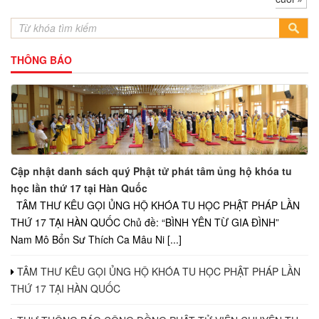
THÔNG BÁO
Cập nhật danh sách quý Phật tử phát tâm ủng hộ khóa tu
học lần thứ 17 tại Hàn Quốc
TÂM THƯ KÊU GỌI ỦNG HỘ KHÓA TU HỌC PHẬT PHÁP LẦN
THỨ 17 TẠI HÀN QUỐC Chủ đề: “BÌNH YÊN TỪ GIA ĐÌNH”
Nam Mô Bổn Sư Thích Ca Mâu Ni [...]
TÂM THƯ KÊU GỌI ỦNG HỘ KHÓA TU HỌC PHẬT PHÁP LẦN
THỨ 17 TẠI HÀN QUỐC