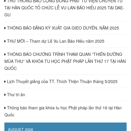
THƯ THÔNG BÁO CỘNG ĐỒNG PHẬT TỬ VIỆN CHUYÊN TU
TẠI HÀN QUỐC TỔ CHỨC LỄ VU LAN BÁO HIẾU 2025 TẠI DAE-
GU
THÔNG BÁO ĐĂNG KÝ XUẤT GIA GIEO DUYÊN, NĂM 2025
THƯ MỜI – Tham dự Lễ Vu Lan Báo Hiếu năm 2025
THÔNG BÁO CHƯƠNG TRÌNH THAM QUAN “THIÊN ĐƯỜNG
MÙA THU” VÀ KHÓA TU HỌC PHẬT PHÁP LẦN THỨ 17 TẠI HÀN
QUỐC
Lịch Thuyết giảng của TT. Thích Thiện Thuận tháng 5/2025
Thư tri ân
Thông báo tham gia khóa tu học Phật pháp lần thứ 16 tại Hàn
Quốc
AUGUST 2026