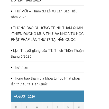
THƯ MỜI – Tham dự Lễ Vu Lan Báo Hiếu
năm 2025
THÔNG BÁO CHƯƠNG TRÌNH THAM QUAN
“THIÊN ĐƯỜNG MÙA THU” VÀ KHÓA TU HỌC
u
PHẬT PHÁP LẦN THỨ 17 TẠI HÀN QUỐC
Lịch Thuyết giảng của TT. Thích Thiện Thuận
tháng 5/2025
Thư tri ân
u
Thông báo tham gia khóa tu học Phật pháp
lần thứ 16 tại Hàn Quốc
AUGUST 2026
M
T
W
T
F
S
S