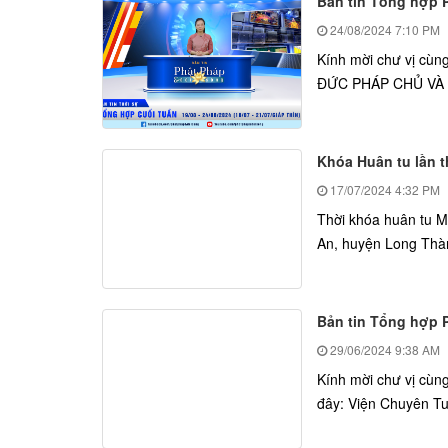
Bản tin Tổng hợp Ph
24/08/2024
7:10 PM
Kính mời chư vị cùn
ĐỨC PHÁP CHỦ V
Khóa Huân tu lần t
17/07/2024
4:32 PM
Thời khóa huân tu Mộ
An, huyện Long Thành
Bản tin Tổng hợp Ph
29/06/2024
9:38 AM
Kính mời chư vị cùn
đây: Viện Chuyên Tu: •