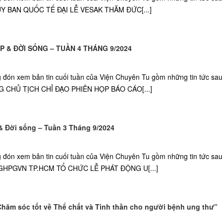
ỦY BAN QUỐC TẾ ĐẠI LỄ VESAK THĂM ĐỨC[...]
́P & ĐỜI SỐNG – TUẦN 4 THÁNG 9/2024
g đón xem bản tin cuối tuần của Viện Chuyên Tu gồm những tin tức sa
 CHỦ TỊCH CHỈ ĐẠO PHIÊN HỌP BÁO CÁO[...]
& Đời sống – Tuần 3 Tháng 9/2024
g đón xem bản tin cuối tuần của Viện Chuyên Tu gồm những tin tức sa
 GHPGVN TP.HCM TỔ CHỨC LỄ PHÁT ĐỘNG U[...]
Chăm sóc tốt về Thể chất và Tinh thần cho người bệnh ung thư”