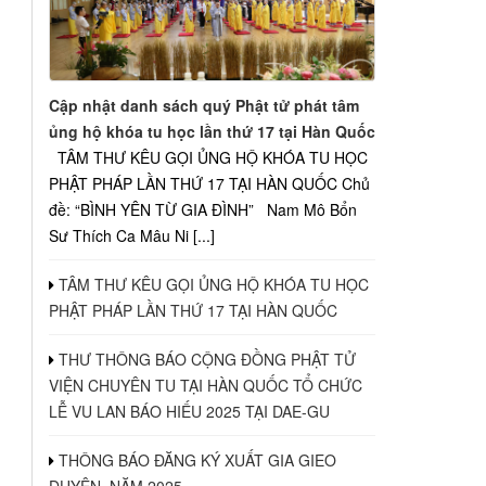
Cập nhật danh sách quý Phật tử phát tâm
ủng hộ khóa tu học lần thứ 17 tại Hàn Quốc
u
TÂM THƯ KÊU GỌI ỦNG HỘ KHÓA TU HỌC
PHẬT PHÁP LẦN THỨ 17 TẠI HÀN QUỐC Chủ
đề: “BÌNH YÊN TỪ GIA ĐÌNH” Nam Mô Bổn
Sư Thích Ca Mâu Ni [...]
TÂM THƯ KÊU GỌI ỦNG HỘ KHÓA TU HỌC
u
PHẬT PHÁP LẦN THỨ 17 TẠI HÀN QUỐC
THƯ THÔNG BÁO CỘNG ĐỒNG PHẬT TỬ
VIỆN CHUYÊN TU TẠI HÀN QUỐC TỔ CHỨC
LỄ VU LAN BÁO HIẾU 2025 TẠI DAE-GU
THÔNG BÁO ĐĂNG KÝ XUẤT GIA GIEO
u
DUYÊN, NĂM 2025