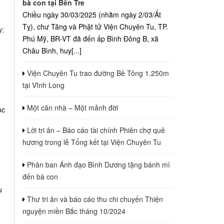
bà con tại Bến Tre
Chiều ngày 30/03/2025 (nhằm ngày 2/03/Ất
Tỵ), chư Tăng và Phật tử Viện Chuyên Tu, TP.
y:
Phú Mỹ, BR-VT đã đến ấp Bình Đông B, xã
Châu Bình, huy[...]
Viện Chuyên Tu trao đường Bê Tông 1.250m
tại Vĩnh Long
Một căn nhà – Một mảnh đời
ộc
Lời tri ân – Báo cáo tài chính Phiên chợ quê
hương trong lễ Tổng kết tại Viện Chuyên Tu
Phân ban Ánh đạo Bình Dương tặng bánh mì
đến bà con
u
Thư tri ân và báo cáo thu chi chuyến Thiện
nguyện miền Bắc tháng 10/2024