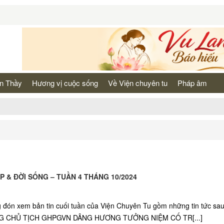
n Thầy
Hương vị cuộc sống
Về Viện chuyên tu
Pháp âm
P & ĐỜI SỐNG – TUẦN 4 THÁNG 10/2024
g đón xem bản tin cuối tuần của Viện Chuyên Tu gồm những tin tức sa
G CHỦ TỊCH GHPGVN DÂNG HƯƠNG TƯỞNG NIỆM CỐ TR[...]