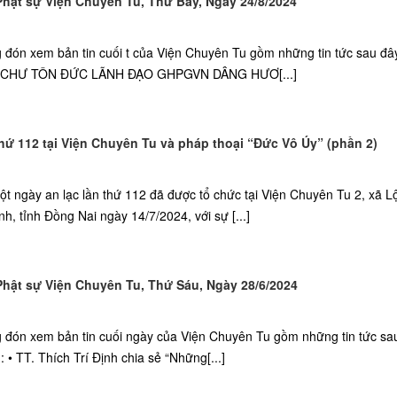
ật sự Viện Chuyên Tu, Thứ Bảy, Ngày 24/8/2024
g đón xem bản tin cuối t của Viện Chuyên Tu gồm những tin tức sau đâ
À CHƯ TÔN ĐỨC LÃNH ĐẠO GHPGVN DÂNG HƯƠ[...]
hứ 112 tại Viện Chuyên Tu và pháp thoại “Đức Vô Úy” (phần 2)
t ngày an lạc lần thứ 112 đã được tổ chức tại Viện Chuyên Tu 2, xã L
, tỉnh Đồng Nai ngày 14/7/2024, với sự [...]
ật sự Viện Chuyên Tu, Thứ Sáu, Ngày 28/6/2024
g đón xem bản tin cuối ngày của Viện Chuyên Tu gồm những tin tức sa
 TT. Thích Trí Định chia sẻ “Những[...]