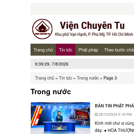
Trang chủ
Tin tức
Phật pháp
Theo bước châ
9:39:29, 7/8/2026
Trang chủ
»
Tin tức
»
Trong nước
»
Page 3
Trong nước
BẢN TIN PHẬT PHÁ
26/10/2024
5:16 PM
Kính mời chư vị cùn
đây: ● HÒA THƯỢN