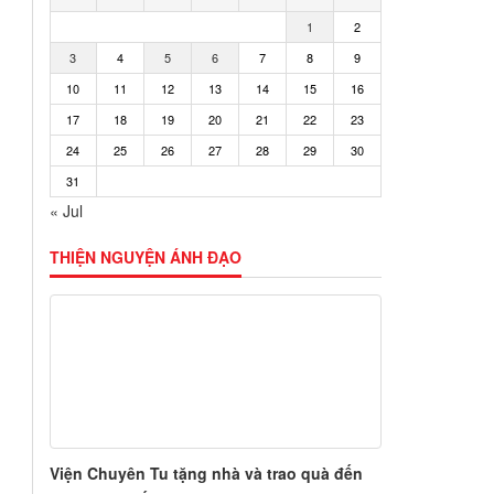
1
2
3
4
5
6
7
8
9
10
11
12
13
14
15
16
17
18
19
20
21
22
23
24
25
26
27
28
29
30
31
u
« Jul
THIỆN NGUYỆN ÁNH ĐẠO
u
Viện Chuyên Tu tặng nhà và trao quà đến