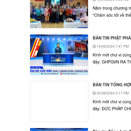
Nằm trong chương tr
“Chăm sóc tốt về thể 
BẢN TIN PHẬT PHÁ
14/09/2024
7:47 PM
Kính mời chư vị cùn
đây: GHPGVN RA THÔ
BẢN TIN TỔNG HỢP
30/08/2024
5:17 PM
Kính mời chư vị cùn
đây: ĐỨC PHÁP CH