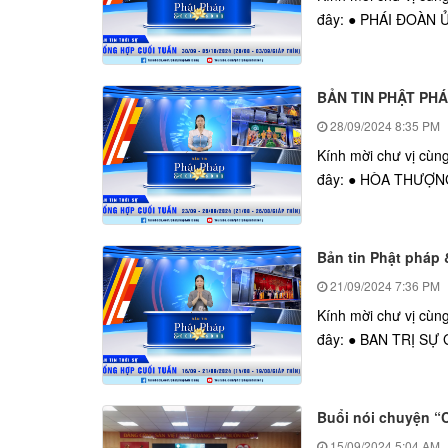
đây: ● PHÁI ĐOÀN 
BẢN TIN PHẬT PHA
28/09/2024
8:35 PM
Kính mời chư vị cùn
đây: ● HÒA THƯỢNG
Bản tin Phật pháp 
21/09/2024
7:36 PM
Kính mời chư vị cùn
đây: ● BAN TRỊ SỰ
Buổi nói chuyện “
15/09/2024
5:04 AM