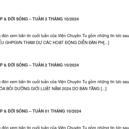
P & ĐỜI SỐNG – TUẦN 3 THÁNG 10/2024
g đón xem bản tin cuối tuần của Viện Chuyên Tu gồm những tin tức sa
BIỂU GHPGVN THAM DỰ CÁC HOẠT ĐỘNG DIỄN ĐÀN PH[...]
́P & ĐỜI SỐNG – TUẦN 2 THÁNG 10/2024
g đón xem bản tin cuối tuần của Viện Chuyên Tu gồm những tin tức sa
ÓA BỒI DƯỠNG GIỚI LUẬT NĂM 2024 DO BAN TĂNG [...]
́P & ĐỜI SỐNG – TUẦN 01 THÁNG 10/2024
g đón xem bản tin cuối tuần của Viện Chuyên Tu gồm những tin tức sa