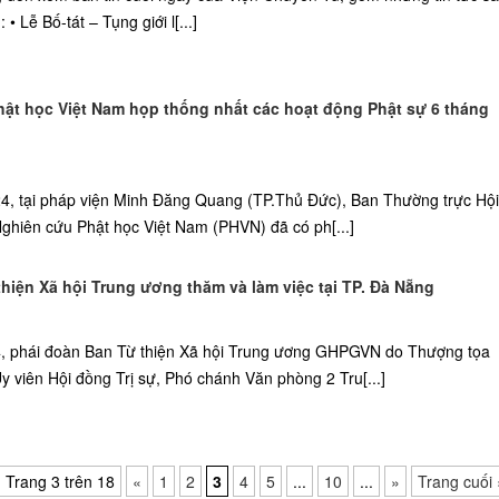
• Lễ Bố-tát – Tụng giới l[...]
hật học Việt Nam họp thống nhất các hoạt động Phật sự 6 tháng
24, tại pháp viện Minh Đăng Quang (TP.Thủ Đức), Ban Thường trực Hội
Nghiên cứu Phật học Việt Nam (PHVN) đã có ph[...]
hiện Xã hội Trung ương thăm và làm việc tại TP. Đà Nẵng
, phái đoàn Ban Từ thiện Xã hội Trung ương GHPGVN do Thượng tọa
 viên Hội đồng Trị sự, Phó chánh Văn phòng 2 Tru[...]
Trang 3 trên 18
«
1
2
3
4
5
...
10
...
»
Trang cuối 