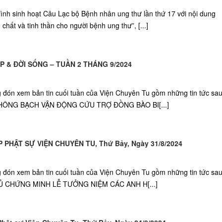
ình sinh hoạt Câu Lạc bộ Bệnh nhân ung thư lần thứ 17 với nội dung
chất và tinh thần cho người bệnh ung thư”, [...]
P & ĐỜI SỐNG – TUẦN 2 THÁNG 9/2024
g đón xem bản tin cuối tuần của Viện Chuyên Tu gồm những tin tức sa
NG BẠCH VẬN ĐỘNG CỨU TRỢ ĐỒNG BÀO BI[...]
 PHẬT SỰ VIỆN CHUYÊN TU, Thứ Bảy, Ngày 31/8/2024
g đón xem bản tin cuối tuần của Viện Chuyên Tu gồm những tin tức sa
Ủ CHỨNG MINH LỄ TƯỞNG NIỆM CÁC ANH H[...]