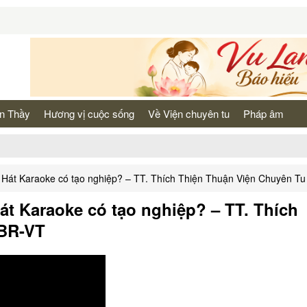
n Thầy
Hương vị cuộc sống
Về Viện chuyên tu
Pháp âm
: Hát Karaoke có tạo nghiệp? – TT. Thích Thiện Thuận Viện Chuyên T
át Karaoke có tạo nghiệp? – TT. Thích
 BR-VT