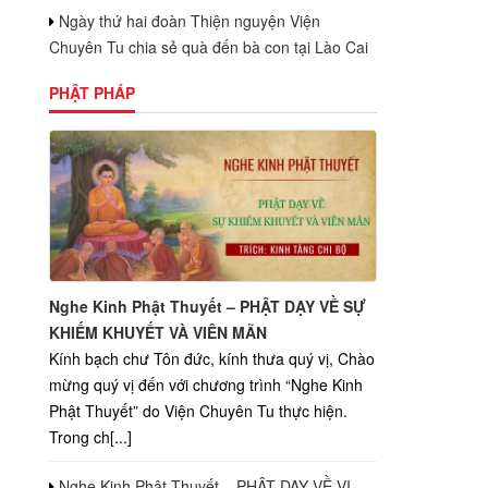
Ngày thứ hai đoàn Thiện nguyện Viện
Chuyên Tu chia sẻ quà đến bà con tại Lào Cai
PHẬT PHÁP
Nghe Kinh Phật Thuyết – PHẬT DẠY VỀ SỰ
KHIẾM KHUYẾT VÀ VIÊN MÃN
Kính bạch chư Tôn đức, kính thưa quý vị, Chào
mừng quý vị đến với chương trình “Nghe Kinh
Phật Thuyết” do Viện Chuyên Tu thực hiện.
Trong ch[...]
Nghe Kinh Phật Thuyết – PHẬT DẠY VỀ VỊ