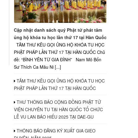
Cập nhật danh sách quý Phật tử phát tâm
ủng hộ khóa tu học lần thứ 17 tại Hàn Quốc
TÂM THƯ KÊU GỌI ỦNG HỘ KHÓA TU HỌC
PHẬT PHÁP LẦN THỨ 17 TẠI HÀN QUỐC Chủ
đề: “BÌNH YÊN TỪ GIA ĐÌNH” Nam Mô Bổn
Sư Thích Ca Mâu Ni [...]
TÂM THƯ KÊU GỌI ỦNG HỘ KHÓA TU HỌC
PHẬT PHÁP LẦN THỨ 17 TẠI HÀN QUỐC
THƯ THÔNG BÁO CỘNG ĐỒNG PHẬT TỬ
VIỆN CHUYÊN TU TẠI HÀN QUỐC TỔ CHỨC
LỄ VU LAN BÁO HIẾU 2025 TẠI DAE-GU
THÔNG BÁO ĐĂNG KÝ XUẤT GIA GIEO
DUYÊN, NĂM 2025