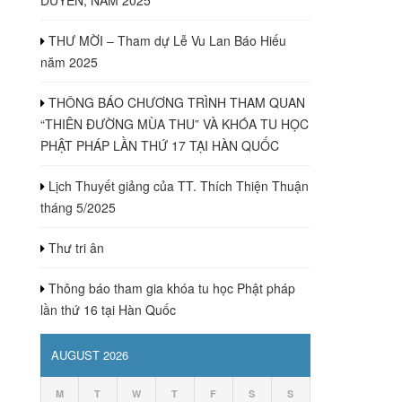
THƯ MỜI – Tham dự Lễ Vu Lan Báo Hiếu
năm 2025
THÔNG BÁO CHƯƠNG TRÌNH THAM QUAN
“THIÊN ĐƯỜNG MÙA THU” VÀ KHÓA TU HỌC
PHẬT PHÁP LẦN THỨ 17 TẠI HÀN QUỐC
Lịch Thuyết giảng của TT. Thích Thiện Thuận
tháng 5/2025
Thư tri ân
Thông báo tham gia khóa tu học Phật pháp
lần thứ 16 tại Hàn Quốc
AUGUST 2026
M
T
W
T
F
S
S