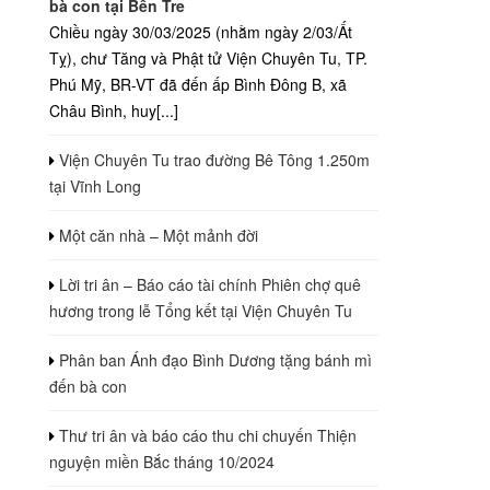
bà con tại Bến Tre
Chiều ngày 30/03/2025 (nhằm ngày 2/03/Ất
Tỵ), chư Tăng và Phật tử Viện Chuyên Tu, TP.
Phú Mỹ, BR-VT đã đến ấp Bình Đông B, xã
Châu Bình, huy[...]
Viện Chuyên Tu trao đường Bê Tông 1.250m
tại Vĩnh Long
Một căn nhà – Một mảnh đời
Lời tri ân – Báo cáo tài chính Phiên chợ quê
hương trong lễ Tổng kết tại Viện Chuyên Tu
Phân ban Ánh đạo Bình Dương tặng bánh mì
đến bà con
Thư tri ân và báo cáo thu chi chuyến Thiện
nguyện miền Bắc tháng 10/2024