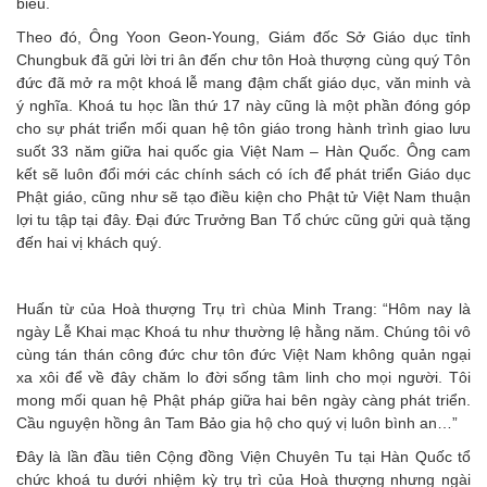
biểu.
Theo đó, Ông Yoon Geon-Young, Giám đốc Sở Giáo dục tỉnh
Chungbuk đã gửi lời tri ân đến chư tôn Hoà thượng cùng quý Tôn
đức đã mở ra một khoá lễ mang đậm chất giáo dục, văn minh và
ý nghĩa. Khoá tu học lần thứ 17 này cũng là một phần đóng góp
cho sự phát triển mối quan hệ tôn giáo trong hành trình giao lưu
suốt 33 năm giữa hai quốc gia Việt Nam – Hàn Quốc. Ông cam
kết sẽ luôn đổi mới các chính sách có ích để phát triển Giáo dục
Phật giáo, cũng như sẽ tạo điều kiện cho Phật tử Việt Nam thuận
lợi tu tập tại đây. Đại đức Trưởng Ban Tổ chức cũng gửi quà tặng
đến hai vị khách quý.
Huấn từ của Hoà thượng Trụ trì chùa Minh Trang: “Hôm nay là
ngày Lễ Khai mạc Khoá tu như thường lệ hằng năm. Chúng tôi vô
cùng tán thán công đức chư tôn đức Việt Nam không quản ngại
xa xôi để về đây chăm lo đời sống tâm linh cho mọi người. Tôi
mong mối quan hệ Phật pháp giữa hai bên ngày càng phát triển.
Cầu nguyện hồng ân Tam Bảo gia hộ cho quý vị luôn bình an…”
Đây là lần đầu tiên Cộng đồng Viện Chuyên Tu tại Hàn Quốc tổ
chức khoá tu dưới nhiệm kỳ trụ trì của Hoà thượng nhưng ngài