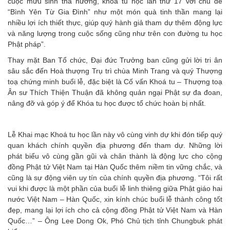
cuộc mưu sinh tha hương, khoá tu học lần thứ 17 với chủ đề
“Bình Yên Từ Gia Đình” như một món quà tinh thần mang lại
nhiều lợi ích thiết thực, giúp quý hành giả tham dự thêm động lực
và năng lượng trong cuộc sống cũng như trên con đường tu học
Phật pháp”.
Thay mặt Ban Tổ chức, Đại đức Trưởng ban cũng gửi lời tri ân
sâu sắc đến Hoà thượng Trụ trì chùa Minh Trang và quý Thượng
toạ chứng minh buổi lễ, đặc biệt là Cố vấn Khoá tu – Thượng toạ
Ân sư Thích Thiện Thuận đã không quản ngại Phật sự đa đoan,
nâng đỡ và góp ý để Khóa tu học được tổ chức hoàn bị nhất.
Lễ Khai mạc Khoá tu học lần này vô cùng vinh dự khi đón tiếp quý
quan khách chính quyền địa phương đến tham dự. Những lời
phát biểu vô cùng gần gũi và chân thành là động lực cho cộng
đồng Phật tử Việt Nam tại Hàn Quốc thêm niềm tin vững chắc, và
cũng là sự động viên uy tín của chính quyền địa phương. “Tôi rất
vui khi được là một phần của buổi lễ linh thiêng giữa Phật giáo hai
nước Việt Nam – Hàn Quốc, xin kính chúc buổi lễ thành công tốt
đẹp, mang lại lợi ích cho cả cộng đồng Phật tử Việt Nam và Hàn
Quốc…”
–
Ông Lee Dong Ok, Phó Chủ tịch tỉnh Chungbuk phát