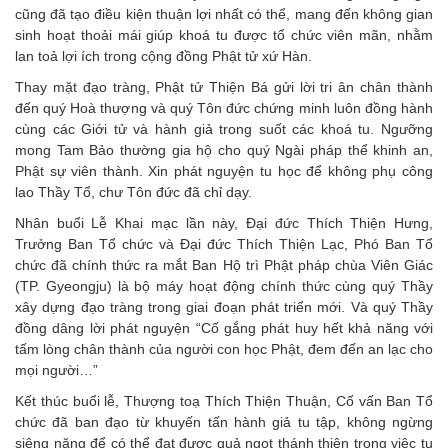
cũng đã tạo điều kiện thuận lợi nhất có thể, mang đến không gian
sinh hoạt thoải mái giúp khoá tu được tổ chức viên mãn, nhằm
lan toả lợi ích trong cộng đồng Phật tử xứ Hàn.
Thay mặt đạo tràng, Phật tử Thiện Bá gửi lời tri ân chân thành
đến quý Hoà thượng và quý Tôn đức chứng minh luôn đồng hành
cùng các Giới tử và hành giả trong suốt các khoá tu. Ngưỡng
mong Tam Bảo thường gia hộ cho quý Ngài pháp thể khinh an,
Phật sự viên thành. Xin phát nguyện tu học để không phụ công
lao Thầy Tổ, chư Tôn đức đã chỉ dạy.
Nhân buổi Lễ Khai mạc lần này, Đại đức Thích Thiện Hưng,
Trưởng Ban Tổ chức và Đại đức Thích Thiện Lạc, Phó Ban Tổ
chức đã chính thức ra mắt Ban Hộ trì Phật pháp chùa Viên Giác
(TP. Gyeongju) là bộ máy hoạt động chính thức cùng quý Thầy
xây dựng đạo tràng trong giai đoạn phát triển mới. Và quý Thầy
đồng dâng lời phát nguyện “Cố gắng phát huy hết khả năng với
tấm lòng chân thành của người con học Phật, đem đến an lạc cho
mọi người…”
Kết thúc buổi lễ, Thượng toạ Thích Thiện Thuận, Cố vấn Ban Tổ
chức đã ban đạo từ khuyến tấn hành giả tu tập, không ngừng
siêng năng để có thể đạt được quả ngọt thánh thiện trong việc tu