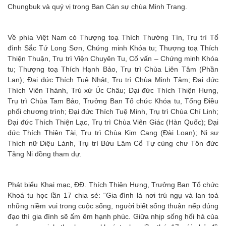
Chungbuk và quý vị trong Ban Cán sự chùa Minh Trang.
Về phía Việt Nam có Thượng toạ Thích Thường Tín, Trụ trì Tổ
đình Sắc Tứ Long Sơn, Chứng minh Khóa tu; Thượng toạ Thích
Thiện Thuận, Trụ trì Viện Chuyên Tu, Cố vấn – Chứng minh Khóa
tu; Thượng toạ Thích Hạnh Bảo, Trụ trì Chùa Liên Tâm (Phần
Lan); Đại đức Thích Tuệ Nhật, Trụ trì Chùa Minh Tâm; Đại đức
Thích Viên Thành, Trú xứ Úc Châu; Đại đức Thích Thiện Hưng,
Trụ trì Chùa Tam Bảo, Trưởng Ban Tổ chức Khóa tu, Tổng Điều
phối chương trình; Đại đức Thích Tuệ Minh, Trụ trì Chùa Chí Linh;
Đại đức Thích Thiện Lạc, Trụ trì Chùa Viên Giác (Hàn Quốc); Đại
đức Thích Thiện Tài, Trụ trì Chùa Kim Cang (Đài Loan); Ni sư
Thích nữ Diệu Lành, Trụ trì Bửu Lâm Cổ Tự cùng chư Tôn đức
Tăng Ni đồng tham dự.
Phát biểu Khai mạc, ĐĐ. Thích Thiện Hưng, Trưởng Ban Tổ chức
Khoá tu học lần 17 chia sẻ: “Gia đình là nơi trú ngụ và lan toả
những niềm vui trong cuộc sống, người biết sống thuận nếp đúng
đạo thì gia đình sẽ ấm êm hạnh phúc. Giữa nhịp sống hối hả của