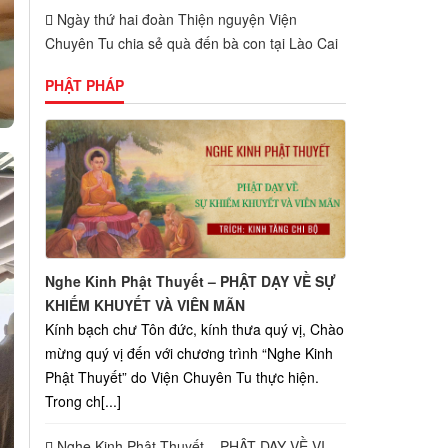
Ngày thứ hai đoàn Thiện nguyện Viện
Chuyên Tu chia sẻ quà đến bà con tại Lào Cai
PHẬT PHÁP
Nghe Kinh Phật Thuyết – PHẬT DẠY VỀ SỰ
KHIẾM KHUYẾT VÀ VIÊN MÃN
Kính bạch chư Tôn đức, kính thưa quý vị, Chào
mừng quý vị đến với chương trình “Nghe Kinh
Phật Thuyết” do Viện Chuyên Tu thực hiện.
Trong ch[...]
Nghe Kinh Phật Thuyết – PHẬT DẠY VỀ VỊ