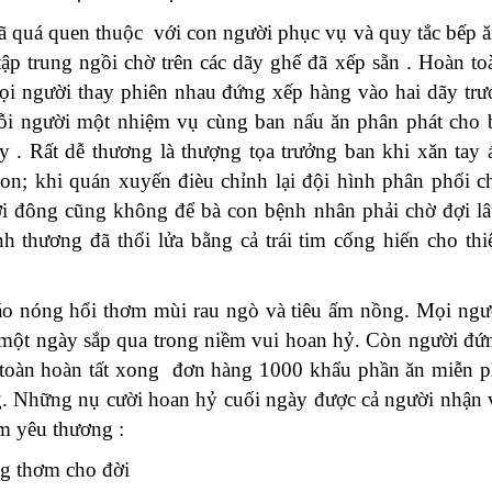
ã quá quen thuộc với con người phục vụ và quy tắc bếp ă
p trung ngồi chờ trên các dãy ghế đã xếp sẵn . Hoàn to
ọi người thay phiên nhau đứng xếp hàng vào hai dãy trư
mỗi người một nhiệm vụ cùng ban nấu ăn phân phát cho 
ày
. Rất dễ thương là thượng tọa trưởng ban khi xăn tay 
con
;
khi
quán xuyến đièu chỉnh lại đội hình phân phối c
ời đông cũng
không để bà con bệnh nhân phải chờ đợi lâ
h thương đã thổi lửa bằng cả trái tim cống hiến cho thi
háo nóng hổi thơm mùi rau ngò và tiêu ấm nồng. Mọi ngư
a một ngày sắp qua trong niềm vui hoan hỷ. Còn người đứ
 toàn hoàn tất xong đơn hàng 1000 khẩu phần ăn miễn p
. Những nụ cười hoan hỷ cuối ngày được cả người nhận 
ầm yêu thương :
ng thơm cho đời