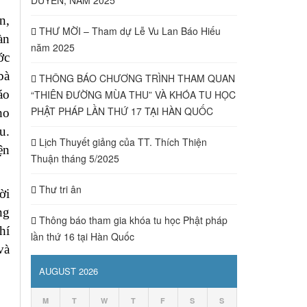
n,
THƯ MỜI – Tham dự Lễ Vu Lan Báo Hiếu
àn
năm 2025
ớc
bà
THÔNG BÁO CHƯƠNG TRÌNH THAM QUAN
áo
“THIÊN ĐƯỜNG MÙA THU” VÀ KHÓA TU HỌC
PHẬT PHÁP LẦN THỨ 17 TẠI HÀN QUỐC
ho
u.
Lịch Thuyết giảng của TT. Thích Thiện
ện
Thuận tháng 5/2025
Thư tri ân
ời
ng
Thông báo tham gia khóa tu học Phật pháp
hí
lần thứ 16 tại Hàn Quốc
và
AUGUST 2026
M
T
W
T
F
S
S