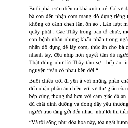
Buổi phát cơm diễn ra khá xuôn xẻ, Có vẽ đ
bà con đến nhận cơm mang đồ đựng riêng tậ
không có cảnh chen lấn, ồn ào . Lần lượt
m
quầy phát . Các Thầy trong ban tổ chức, 
con bệnh nhân những khẩu phần
trong ng
nhận đồ đựng
để
lấy cơm, thức ăn cho bà 
nhanh tay, đều nhịp hơn
quyết tâm
dù ngư
Thật đúng như lời Thầy tâm sự : bếp ăn tìn
nguyện “vẫn có nhau bên đởi “
Buôi
chiều trôi đi yên ả với những phần c
đến nhận phần ăn chiều với vẽ thư giản củ
bếp cũng thong thả hơn với cảm giác đã an
đủ chất dinh dưỡng và đong đầy yêu thương
người trao tặng gởi đến nhau như lời thì th
“
Và tôi sống như đóa hoa này, tỏa ngát hươ