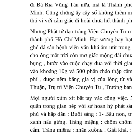
đi Bà Rịa Vũng Tàu nữa, mà là Thành p
Minh. Cũng chừng ấy cây số không thê
m mộ
thú vị
với
cảm giác
đi hoài chưa hết
thành p
Những Phật tử đạo tràng Viện Chuyên Tu c
thành phố Hồ Chí Minh.
Hạt sương hay hạ
ghế đá sân bệnh viện vẫn khá ẩm ướt trong
cho ông mặt trời còn mơ giấc mộng dài chư
bụng , bước
vào cuộc chạy đua với thời gi
vào khoảng 10g và 500 phần cháo thập cẩ
phí , được nêm bằng gia vị của lòng từ v
Thuận, Trụ trì Viện Chuyên Tu , T
rưởng ban
Mọi người xúm xít bắt tay vào công việc.
quần trong gian bếp với sự hoan hỷ phát 
phú và hấp dẫn
:
Buổi sáng
:
1- Bầu non, t
xanh nấu gừng. Tráng miệng : chôm chôm. 
cẩm
.
Tráng miệng : nhãn xuồng . Giải khát : t