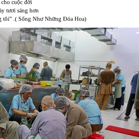
 cho cuộc đời
ày tươi sáng hơn
 tôi
” .( Sống Như Những Đóa Hoa)