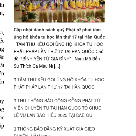
hi
i,
Cập nhật danh sách quý Phật tử phát tâm
a,
ủng hộ khóa tu học lần thứ 17 tại Hàn Quốc
ếc
TÂM THƯ KÊU GỌI ỦNG HỘ KHÓA TU HỌC
ng
PHẬT PHÁP LẦN THỨ 17 TẠI HÀN QUỐC Chủ
ắc
đề: “BÌNH YÊN TỪ GIA ĐÌNH” Nam Mô Bổn
át
Sư Thích Ca Mâu Ni [...]
ễn
TÂM THƯ KÊU GỌI ỦNG HỘ KHÓA TU HỌC
ện
PHẬT PHÁP LẦN THỨ 17 TẠI HÀN QUỐC
THƯ THÔNG BÁO CỘNG ĐỒNG PHẬT TỬ
ay
VIỆN CHUYÊN TU TẠI HÀN QUỐC TỔ CHỨC
ng
LỄ VU LAN BÁO HIẾU 2025 TẠI DAE-GU
bẹ
ập
THÔNG BÁO ĐĂNG KÝ XUẤT GIA GIEO
DUYÊN, NĂM 2025