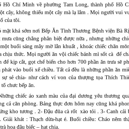
hố Hồ Chí Minh về
phường Tam Long,
thành phố Hồ C
t cây, không thiếu một cây
mà lạ lắm
. M
ọi người
vui vu
hố
của tôi.
ó mặt khá sớm nơi Bếp Ă
n Tình Thương Bệnh viện Bà Rị
t mưa cũng chẳng phân biệt được nữa , nhưng những chi
 một buổi sáng mây mờ lẫn khuất , khoác chiếc chăn mõ
a chịu thức.
Mọi người
ăn vội chiếc bánh mì
sốt cà để ch
an để kịp
cắt, gọt chế biến cho hơn 700 phần ăn trưa sẽ ph
m
phát
vào buổi xế chiều.
Tất cả đều là những phần ăn mi
à sự sẻ chia- như cách ví von của thượng tọa
Thích Thi
 tổ chưc bếp ăn.
 Những chiếc áo xanh màu của đại dương yêu thương qu
sáng cả căn phòng. Bảng thực đơn hôm nay cũng khá pho
rứng kho tương
.
2-
Đậu đũa cà rốt xào tỏi .
3-
Canh cải 
Giải khát : Thạch dừa-hạt é. Buổi chiều:
C
háo nêm th
rà hoa đậu biếc – hạt chia.