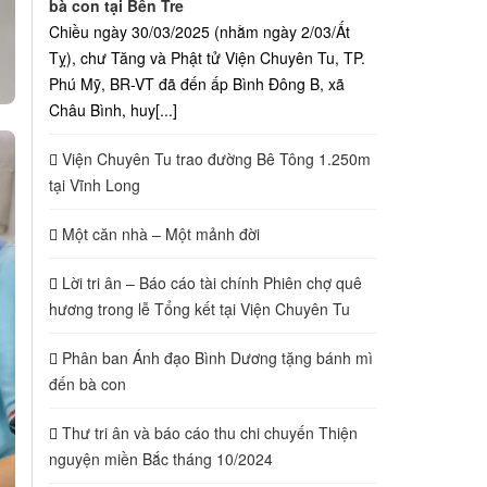
bà con tại Bến Tre
Chiều ngày 30/03/2025 (nhằm ngày 2/03/Ất
Tỵ), chư Tăng và Phật tử Viện Chuyên Tu, TP.
Phú Mỹ, BR-VT đã đến ấp Bình Đông B, xã
Châu Bình, huy[...]
Viện Chuyên Tu trao đường Bê Tông 1.250m
tại Vĩnh Long
Một căn nhà – Một mảnh đời
Lời tri ân – Báo cáo tài chính Phiên chợ quê
hương trong lễ Tổng kết tại Viện Chuyên Tu
Phân ban Ánh đạo Bình Dương tặng bánh mì
đến bà con
Thư tri ân và báo cáo thu chi chuyến Thiện
nguyện miền Bắc tháng 10/2024