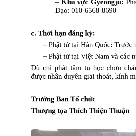
– Khu vực Gyeongju:
Phậ
Đạo: 010-6568-8690
c. Thời
hạn
đăng
ký:
– Phật tử tại Hàn Quốc: Trước
– Phật tử tại Việt Nam và các 
Dù chỉ phát tâm tu học chơn chán
được nhân duyên giải thoát, kính 
Trưởng Ban Tổ
c
hức
Thượng
tọa
Thích
Thiện
Thuận