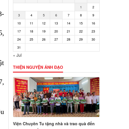
1
2
8-
3
4
5
6
7
8
9
10
11
12
13
14
15
16
17
18
19
20
21
22
23
5,
24
25
26
27
28
29
30
31
« Jul
ật
THIỆN NGUYỆN ÁNH ĐẠO
7,
ệu
Viện Chuyên Tu tặng nhà và trao quà đến