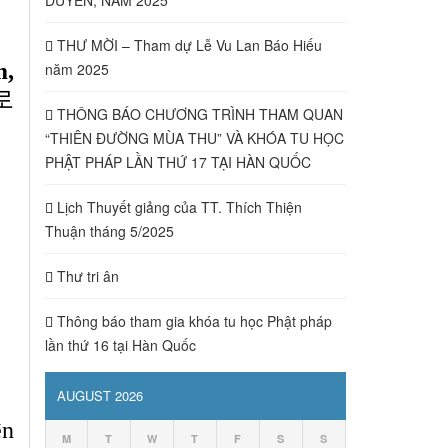
THƯ MỜI – Tham dự Lễ Vu Lan Báo Hiếu
m,
năm 2025
로
THÔNG BÁO CHƯƠNG TRÌNH THAM QUAN
“THIÊN ĐƯỜNG MÙA THU” VÀ KHÓA TU HỌC
PHẬT PHÁP LẦN THỨ 17 TẠI HÀN QUỐC
Lịch Thuyết giảng của TT. Thích Thiện
Thuận tháng 5/2025
Thư tri ân
Thông báo tham gia khóa tu học Phật pháp
lần thứ 16 tại Hàn Quốc
AUGUST 2026
ện
M
T
W
T
F
S
S