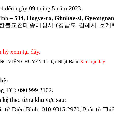
4 đến ngày 09 tháng 5 năm 2023.
inh –
534, Hogye-ro, Gimhae-si, Gyeongna
대한불교천태종해성사 (경남도 김해시 호계
 hỷ xem tại đây
.
 VIỆN CHUYÊN TU tại Nhật Bản
:
Xem tại đây
hệ:
g, ĐT: 090 999 2102.
n
hệ
theo từng khu vực sau:
ật tử Diệu Bình: 010-9315-2970, Phật tử Thi