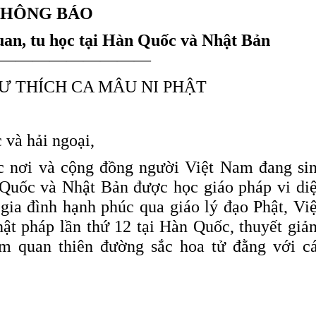
THÔNG BÁO
uan, tu
học
tại
Hàn
Quốc và Nhật Bản
—————————
Ư THÍCH CA MÂU NI PHẬT
 và hải ngoại,
c nơi và cộng đồng người Việt Nam đang si
n Quốc và Nhật Bản được học giáo pháp vi di
 gia đình hạnh phúc qua giáo lý đạo Phật, Vi
ật pháp lần thứ 12 tại Hàn Quốc, thuyết giả
am quan thiên đường sắc hoa tử đằng với c
IAN – ĐỊA ĐIỂ