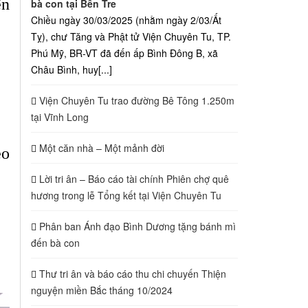
ện
bà con tại Bến Tre
Chiều ngày 30/03/2025 (nhằm ngày 2/03/Ất
Tỵ), chư Tăng và Phật tử Viện Chuyên Tu, TP.
Phú Mỹ, BR-VT đã đến ấp Bình Đông B, xã
Châu Bình, huy[...]
Viện Chuyên Tu trao đường Bê Tông 1.250m
tại Vĩnh Long
Một căn nhà – Một mảnh đời
eo
Lời tri ân – Báo cáo tài chính Phiên chợ quê
hương trong lễ Tổng kết tại Viện Chuyên Tu
Phân ban Ánh đạo Bình Dương tặng bánh mì
đến bà con
Thư tri ân và báo cáo thu chi chuyến Thiện
nguyện miền Bắc tháng 10/2024