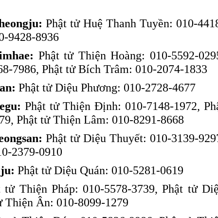
heongju:
Phật tử Huệ Thanh Tuyền: 010-441
10-9428-8936
imhae:
Phật tử Thiện Hoàng: 010-5592-029
68-7986, Phật tử Bích Trâm: 010-2074-1833
an:
Phật tử Diệu Phương: 010-2728-4677
egu:
Phật tử Thiện Định: 010-7148-1972, Ph
79, Phật tử Thiện Lâm: 010-8291-8668
eongsan:
Phật tử Diệu Thuyết: 010-3139-929
010-2379-0910
ju:
Phật tử Diệu Quán: 010-5281-0619
 tử Thiện Pháp: 010-5578-3739, Phật tử Di
ử Thiện Ân: 010-8099-1279