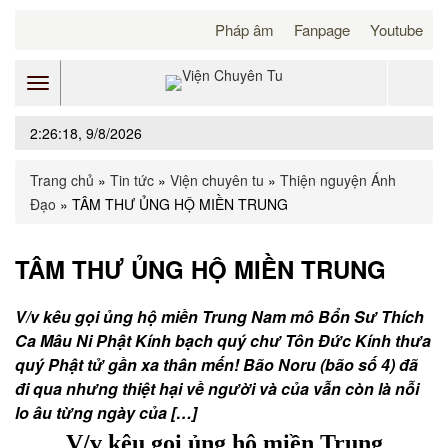
Pháp âm
Fanpage
Youtube
Toggle
2:26:18, 9/8/2026
navigation
Trang chủ
»
Tin tức
»
Viện chuyên tu
»
Thiện nguyện Ánh
Đạo
»
TÂM THƯ ỦNG HỘ MIỀN TRUNG
TÂM THƯ ỦNG HỘ MIỀN TRUNG
V/v kêu gọi ủng hộ miền Trung Nam mô Bổn Sư Thích
Ca Mâu Ni Phật Kính bạch quý chư Tôn Đức Kính thưa
quý Phật tử gần xa thân mến! Bão Noru (bão số 4) đã
đi qua nhưng thiệt hại về người và của vẫn còn là nỗi
lo âu từng ngày của […]
V/v kêu gọi ủng hộ miền Trung