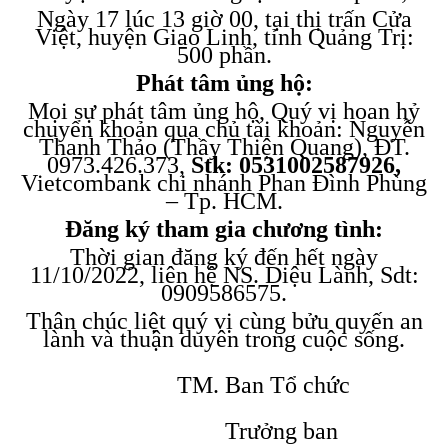
Ngày 17 lúc 13 giờ 00, tại thị trấn Cửa
Việt, huyện Giao Linh, tỉnh Quảng Trị:
500 phần.
Phát tâm ủng hộ:
Mọi sự phát tâm ủng hộ, Quý vị hoan hỷ
chuyển khoản qua chủ tài khoản: Nguyễn
Thanh Thảo (Thầy Thiện Quang), ĐT.
0973.426.373,
Stk
:
0531002587926,
Vietcombank chi nhánh Phan Đình Phùng
– Tp. HCM.
Đăng ký tham gia chương tình:
Thời gian đăng ký đến hết ngày
11/10/2022, liên hệ NS. Diệu Lành, Sdt:
0909586575.
Thân chúc liệt quý vị cùng bửu quyến an
lành và thuận duyên trong cuộc sống.
TM. Ban Tổ chức
Trưởng ban