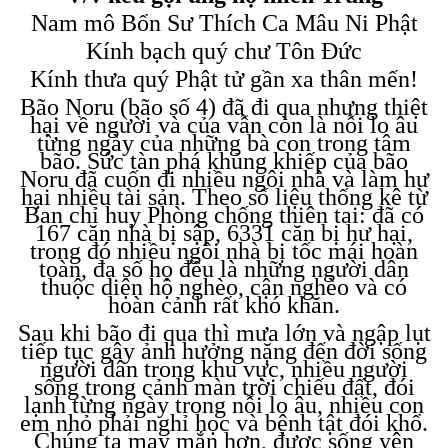
Nam mô Bổn Sư Thích Ca Mâu Ni Phật
Kính bạch quý chư Tôn Đức
Kính thưa quý Phật tử gần xa thân mến!
Bão Noru (bão số 4) đã đi qua nhưng thiệt
hại về người và của vẫn còn là nỗi lo âu
từng ngày của những bà con trong tâm
bão. Sức tàn phá khủng khiếp của bão
Noru đã cuốn đi nhiều ngôi nhà và làm hư
hại nhiều tài sản. Theo số liệu thống kê từ
Ban chỉ huy Phòng chống thiên tai: đã có
167 căn nhà bị sập, 6331 căn bị hư hại,
trong đó nhiều ngôi nhà bị tốc mái hoàn
toàn, đa số họ đều là những người dân
thuộc diện hộ nghèo, cận nghèo và có
hoàn cảnh rất khó khăn.
Sau khi bão đi qua thì mưa lớn và ngập lụt
tiếp tục gây ảnh hưởng nặng đến đời sống
người dân trong khu vực, nhiều người
sống trong cảnh màn trời chiếu đất, đói
lạnh từng ngày trong nỗi lo âu, nhiều con
em nhỏ phải nghỉ học và bệnh tật đói khổ.
Chúng ta may mắn hơn, được sống yên