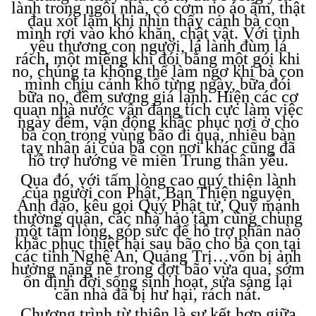
lành trong ngôi nhà, có cơm no áo ấm, thật
đau xót lắm khi nhìn thấy cảnh bà con
mình rơi vào khó khăn, chật vật. Với tình
yêu thương con người, lá lành đùm lá
rách, một miếng khi đói bằng một gói khi
no, chúng ta không thể làm ngơ khi bà con
mình chịu cảnh khổ từng ngày, bữa đói
bữa no, đêm sương giá lạnh. Hiện các cơ
quan nhà nước vẫn đang tích cực làm việc
ngày đêm, vận động khắc phục nơi ở cho
bà con trong vùng bão đi qua, nhiều bàn
tay nhân ái của bà con nơi khác cũng đã
hỗ trợ hướng về miền Trung thân yêu.
Qua đó, với tấm lòng cao quý thiện lành
của người con Phật, Ban Thiện nguyện
Ánh đạo, kêu gọi Quý Phật tử, Quý mạnh
thường quân, các nhà hảo tâm cùng chung
một tấm lòng, góp sức để hỗ trợ phần nào
khắc phục thiệt hại sau bão cho bà con tại
các tỉnh Nghệ An, Quảng Trị…vốn bị ảnh
hưởng nặng nề trong đợt bão vừa qua, sớm
ổn định đời sống sinh hoạt, sửa sang lại
căn nhà đã bị hư hại, rách nát.
Chương trình từ thiện là sự kết hợp giữa