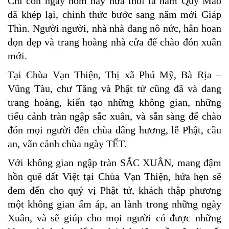
Chỉ còn ngày hôm nay nữa thôi là năm Quý Mão
đã khép lại, chính thức bước sang năm mới Giáp
Thìn. Người người, nhà nhà đang nô nức, hân hoan
dọn dẹp và trang hoàng nhà cửa để chào đón xuân
mới.
Tại Chùa Vạn Thiện, Thị xã Phú Mỹ, Bà Rịa –
Vũng Tàu, chư Tăng và Phật tử cũng đã và đang
trang hoàng, kiến tạo những không gian, những
tiểu cảnh tràn ngập sắc xuân, và sẵn sàng để chào
đón mọi người đến chùa dâng hương, lễ Phật, cầu
an, vãn cảnh chùa ngày TẾT.
Với không gian ngập tràn SẮC XUÂN, mang đậm
hồn quê đất Việt tại Chùa Vạn Thiện, hứa hẹn sẽ
đem đến cho quý vị Phật tử, khách thập phương
một không gian ấm áp, an lành trong những ngày
Xuân, và sẽ giúp cho mọi người có được những