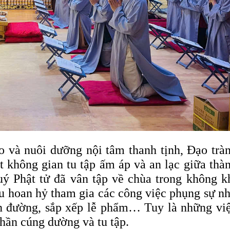
và nuôi dưỡng nội tâm thanh tịnh, Đạo trà
 không gian tu tập ấm áp và an lạc giữa thà
uý Phật tử đã vân tập về chùa trong không k
ều hoan hỷ tham gia các công việc phụng sự n
iền đường, sắp xếp lễ phẩm… Tuy là những vi
thần cúng dường và tu tập.