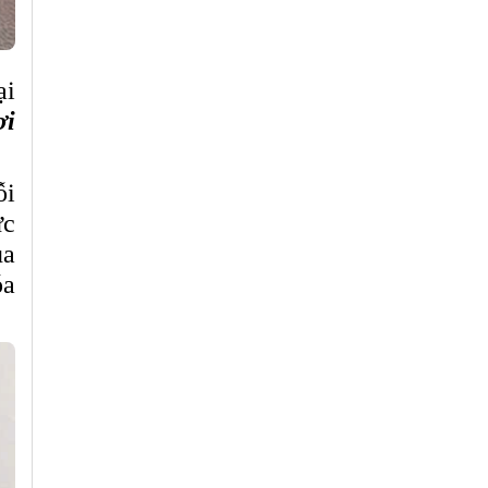
ại
ơi
ỗi
ức
ủa
óa