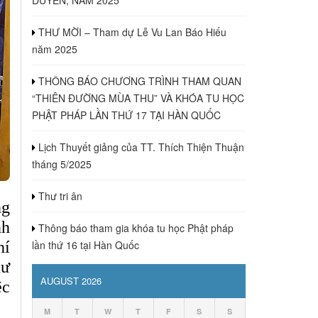
THƯ MỜI – Tham dự Lễ Vu Lan Báo Hiếu
năm 2025
THÔNG BÁO CHƯƠNG TRÌNH THAM QUAN
“THIÊN ĐƯỜNG MÙA THU” VÀ KHÓA TU HỌC
PHẬT PHÁP LẦN THỨ 17 TẠI HÀN QUỐC
Lịch Thuyết giảng của TT. Thích Thiện Thuận
tháng 5/2025
Thư tri ân
ng
nh
Thông báo tham gia khóa tu học Phật pháp
hí
lần thứ 16 tại Hàn Quốc
hư
AUGUST 2026
ệc
M
T
W
T
F
S
S