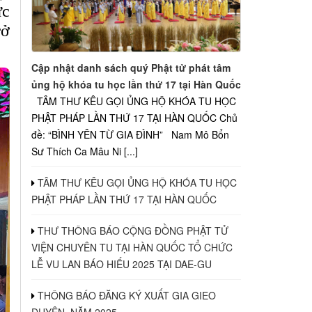
ức
rở
Cập nhật danh sách quý Phật tử phát tâm
ủng hộ khóa tu học lần thứ 17 tại Hàn Quốc
TÂM THƯ KÊU GỌI ỦNG HỘ KHÓA TU HỌC
PHẬT PHÁP LẦN THỨ 17 TẠI HÀN QUỐC Chủ
đề: “BÌNH YÊN TỪ GIA ĐÌNH” Nam Mô Bổn
Sư Thích Ca Mâu Ni [...]
TÂM THƯ KÊU GỌI ỦNG HỘ KHÓA TU HỌC
PHẬT PHÁP LẦN THỨ 17 TẠI HÀN QUỐC
THƯ THÔNG BÁO CỘNG ĐỒNG PHẬT TỬ
VIỆN CHUYÊN TU TẠI HÀN QUỐC TỔ CHỨC
LỄ VU LAN BÁO HIẾU 2025 TẠI DAE-GU
THÔNG BÁO ĐĂNG KÝ XUẤT GIA GIEO
DUYÊN, NĂM 2025