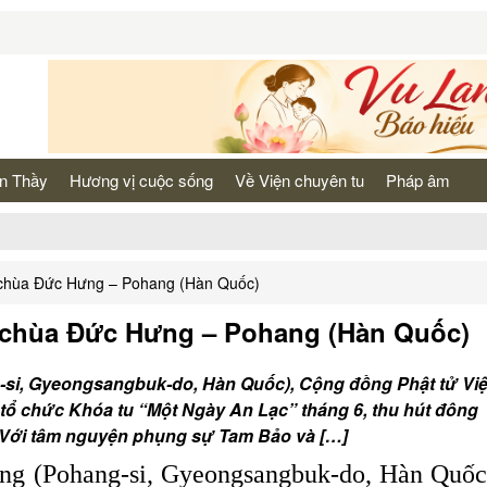
n Thầy
Hương vị cuộc sống
Về Viện chuyên tu
Pháp âm
ại chùa Đức Hưng – Pohang (Hàn Quốc)
i chùa Đức Hưng – Pohang (Hàn Quốc)
-si, Gyeongsangbuk-do, Hàn Quốc), Cộng đồng Phật tử Vi
ổ chức Khóa tu “Một Ngày An Lạc” tháng 6, thu hút đông
. Với tâm nguyện phụng sự Tam Bảo và […]
ng (Pohang-si, Gyeongsangbuk-do, Hàn Quốc