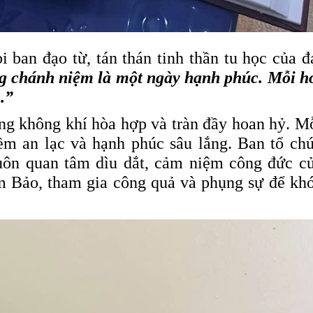
i ban đạo từ, tán thán tinh thần tu học của đ
g chánh niệm là một ngày hạnh phúc. Mỗi h
.”
ong không khí hòa hợp và tràn đầy hoan hỷ. M
ềm an lạc và hạnh phúc sâu lắng.
Ban tổ ch
 luôn quan tâm dìu dắt, cảm niệm công đức c
am Bảo, tham gia công quả và phụng sự để kh