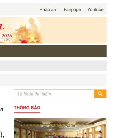
Pháp âm
Fanpage
Youtube
THÔNG BÁO
ện
),