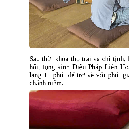
Sau thời khóa thọ trai và chỉ tịnh
hối, tụng kinh Diệu Pháp Liên Ho
lặng 15 phút để trở về với phút gi
chánh niệm.