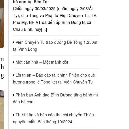
bà con tại Bến Tre
Chiều ngày 30/03/2025 (nhằm ngày 2/03/Ất
Tỵ), chư Tăng và Phật tử Viện Chuyên Tu, TP.
Phú Mỹ, BR-VT đã đến ấp Bình Đông B, xã
Châu Bình, huy[...]
Viện Chuyên Tu trao đường Bê Tông 1.250m
tại Vĩnh Long
ám
Một căn nhà – Một mảnh đời
nh
ng
Lời tri ân – Báo cáo tài chính Phiên chợ quê
hương trong lễ Tổng kết tại Viện Chuyên Tu
Phân ban Ánh đạo Bình Dương tặng bánh mì
đến bà con
Thư tri ân và báo cáo thu chi chuyến Thiện
nguyện miền Bắc tháng 10/2024