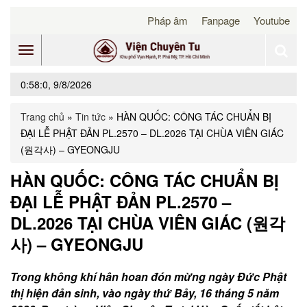
Pháp âm
Fanpage
Youtube
Toggle
0:58:0, 9/8/2026
navigation
Trang chủ
»
Tin tức
»
HÀN QUỐC: CÔNG TÁC CHUẨN BỊ
ĐẠI LỄ PHẬT ĐẢN PL.2570 – DL.2026 TẠI CHÙA VIÊN GIÁC
(원각사) – GYEONGJU
HÀN QUỐC: CÔNG TÁC CHUẨN BỊ
ĐẠI LỄ PHẬT ĐẢN PL.2570 –
DL.2026 TẠI CHÙA VIÊN GIÁC (원각
사) – GYEONGJU
Trong không khí hân hoan đón mừng ngày Đức Phật
thị hiện đản sinh, vào ngày thứ Bảy, 16 tháng 5 năm