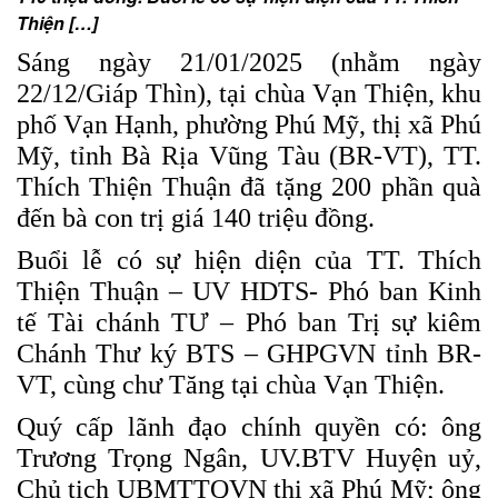
Thiện […]
Sáng ngày 21/01/2025 (nhằm ngày
22/12/Giáp Thìn), tại chùa Vạn Thiện, khu
phố Vạn Hạnh, phường Phú Mỹ, thị xã Phú
Mỹ, tỉnh Bà Rịa Vũng Tàu (BR-VT), TT.
Thích Thiện Thuận đã tặng 200 phần quà
đến bà con trị giá 140 triệu đồng.
Buổi lễ có sự hiện diện của TT. Thích
Thiện Thuận – UV HDTS- Phó ban Kinh
tế Tài chánh TƯ – Phó ban Trị sự kiêm
Chánh Thư ký BTS – GHPGVN tỉnh BR-
VT, cùng chư Tăng tại chùa Vạn Thiện.
Quý cấp lãnh đạo chính quyền có: ông
Trương Trọng Ngân, UV.BTV Huyện uỷ,
Chủ tịch UBMTTQVN thị xã Phú Mỹ; ông