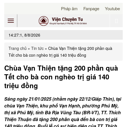
Pháp âm
Fanpage
Youtube
Toggle
14:27:1, 8/8/2026
navigation
Trang chủ
»
Tin tức
»
Chùa Vạn Thiện tặng 200 phần quà
Tết cho bà con nghèo trị giá 140 triệu đồng
Chùa Vạn Thiện tặng 200 phần quà
Tết cho bà con nghèo trị giá 140
triệu đồng
Sáng ngày 21/01/2025 (nhằm ngày 22/12/Giáp Thìn), tại
chùa Vạn Thiện, khu phố Vạn Hạnh, phường Phú Mỹ,
thị xã Phú Mỹ, tỉnh Bà Rịa Vũng Tàu (BR-VT), TT. Thích
Thiện Thuận đã tặng 200 phần quà đến bà con trị giá
140 triệu đồng. Buổi lễ có sự hiện diện của TT. Thích