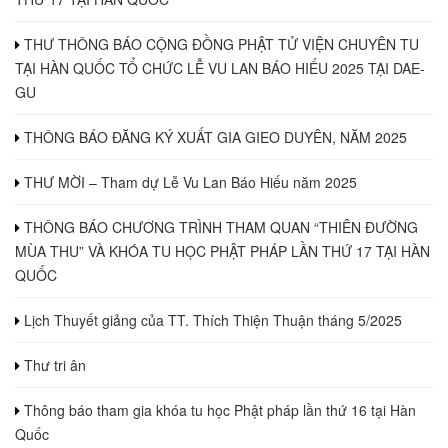
THƯ THÔNG BÁO CỘNG ĐỒNG PHẬT TỬ VIỆN CHUYÊN TU
TẠI HÀN QUỐC TỔ CHỨC LỄ VU LAN BÁO HIẾU 2025 TẠI DAE-
GU
THÔNG BÁO ĐĂNG KÝ XUẤT GIA GIEO DUYÊN, NĂM 2025
THƯ MỜI – Tham dự Lễ Vu Lan Báo Hiếu năm 2025
THÔNG BÁO CHƯƠNG TRÌNH THAM QUAN “THIÊN ĐƯỜNG
MÙA THU” VÀ KHÓA TU HỌC PHẬT PHÁP LẦN THỨ 17 TẠI HÀN
QUỐC
Lịch Thuyết giảng của TT. Thích Thiện Thuận tháng 5/2025
Thư tri ân
Thông báo tham gia khóa tu học Phật pháp lần thứ 16 tại Hàn
Quốc