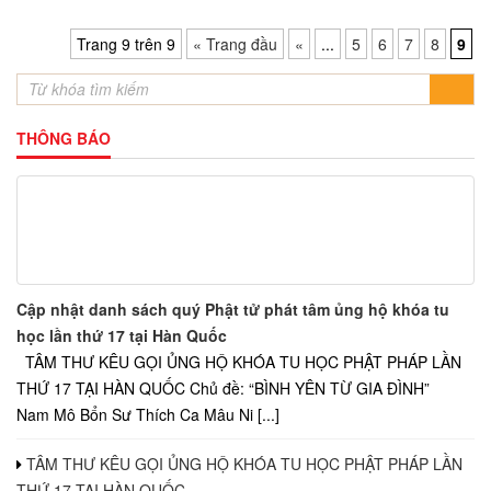
Trang 9 trên 9
« Trang đầu
«
...
5
6
7
8
9
THÔNG BÁO
Cập nhật danh sách quý Phật tử phát tâm ủng hộ khóa tu
học lần thứ 17 tại Hàn Quốc
TÂM THƯ KÊU GỌI ỦNG HỘ KHÓA TU HỌC PHẬT PHÁP LẦN
THỨ 17 TẠI HÀN QUỐC Chủ đề: “BÌNH YÊN TỪ GIA ĐÌNH”
Nam Mô Bổn Sư Thích Ca Mâu Ni [...]
TÂM THƯ KÊU GỌI ỦNG HỘ KHÓA TU HỌC PHẬT PHÁP LẦN
THỨ 17 TẠI HÀN QUỐC