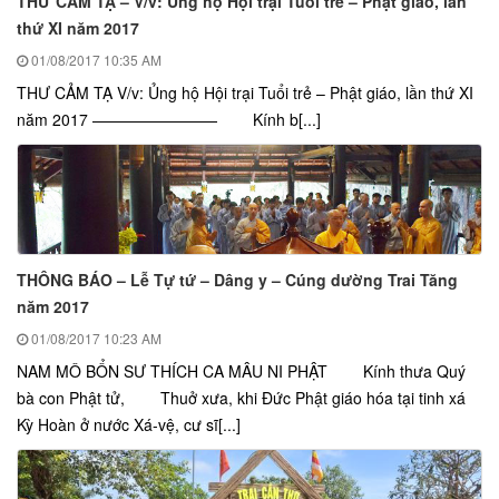
THƯ CẢM TẠ – V/v: Ủng hộ Hội trại Tuổi trẻ – Phật giáo, lần
thứ XI năm 2017
01/08/2017
10:35 AM
THƯ CẢM TẠ V/v: Ủng hộ Hội trại Tuổi trẻ – Phật giáo, lần thứ XI
năm 2017 ———————— Kính b[...]
THÔNG BÁO – Lễ Tự tứ – Dâng y – Cúng dường Trai Tăng
năm 2017
01/08/2017
10:23 AM
NAM MÔ BỔN SƯ THÍCH CA MÂU NI PHẬT Kính thưa Quý
bà con Phật tử, Thuở xưa, khi Đức Phật giáo hóa tại tinh xá
Kỳ Hoàn ở nước Xá-vệ, cư sĩ[...]