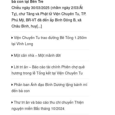
bà con tại Bến Tre
Chiều ngày 30/03/2025 (nhằm ngày 2/03/Ất
Tỵ), chư Tăng và Phật tử Viện Chuyên Tu, TP.
Phú Mỹ, BR-VT đã đến ấp Bình Đông B, xã
Châu Bình, huy[...]
Viện Chuyên Tu trao đường Bê Tông 1.250m
tại Vĩnh Long
Một căn nhà – Một mảnh đời
Lời tri ân – Báo cáo tài chính Phiên chợ quê
hương trong lễ Tổng kết tại Viện Chuyên Tu
Phân ban Ánh đạo Bình Dương tặng bánh mì
đến bà con
Thư tri ân và báo cáo thu chi chuyến Thiện
nguyện miền Bắc tháng 10/2024