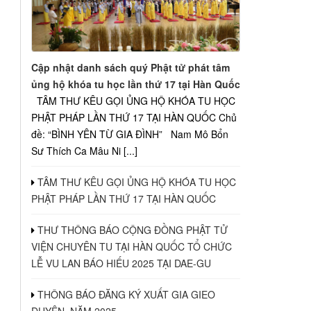
Cập nhật danh sách quý Phật tử phát tâm
ủng hộ khóa tu học lần thứ 17 tại Hàn Quốc
TÂM THƯ KÊU GỌI ỦNG HỘ KHÓA TU HỌC
PHẬT PHÁP LẦN THỨ 17 TẠI HÀN QUỐC Chủ
đề: “BÌNH YÊN TỪ GIA ĐÌNH” Nam Mô Bổn
Sư Thích Ca Mâu Ni [...]
TÂM THƯ KÊU GỌI ỦNG HỘ KHÓA TU HỌC
PHẬT PHÁP LẦN THỨ 17 TẠI HÀN QUỐC
THƯ THÔNG BÁO CỘNG ĐỒNG PHẬT TỬ
VIỆN CHUYÊN TU TẠI HÀN QUỐC TỔ CHỨC
LỄ VU LAN BÁO HIẾU 2025 TẠI DAE-GU
THÔNG BÁO ĐĂNG KÝ XUẤT GIA GIEO
DUYÊN, NĂM 2025