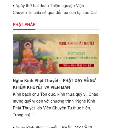
Ngày thứ hai đoàn Thiện nguyện Viện
Chuyên Tu chia sẻ quà đến bà con tại Lào Cai
PHẬT PHÁP
Nghe Kinh Phật Thuyết – PHẬT DẠY VỀ SỰ
KHIẾM KHUYẾT VÀ VIÊN MÃN
Kính bạch chư Tôn đức, kính thưa quý vị, Chào
mừng quý vị đến với chương trình “Nghe Kinh
Phật Thuyết” do Viện Chuyên Tu thực hiện.
Trong ch[...]
Nghe Kinh Phật Thuyết – PHẬT DẠY VỀ VỊ