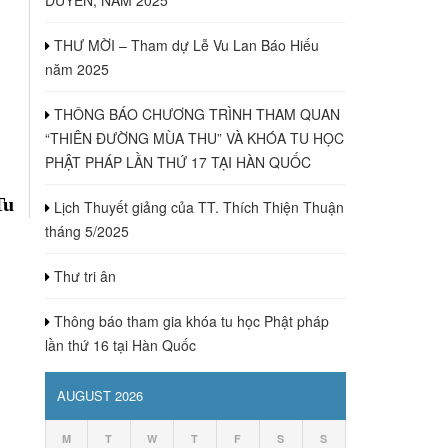
THƯ MỜI – Tham dự Lễ Vu Lan Báo Hiếu
năm 2025
THÔNG BÁO CHƯƠNG TRÌNH THAM QUAN
“THIÊN ĐƯỜNG MÙA THU” VÀ KHÓA TU HỌC
PHẬT PHÁP LẦN THỨ 17 TẠI HÀN QUỐC
Tu
Lịch Thuyết giảng của TT. Thích Thiện Thuận
tháng 5/2025
Thư tri ân
Thông báo tham gia khóa tu học Phật pháp
lần thứ 16 tại Hàn Quốc
AUGUST 2026
M
T
W
T
F
S
S