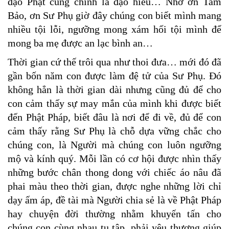
đạo Phật cũng chính là đạo hiếu… Nhờ ơn Tam
Bảo, ơn Sư Phụ giờ đây chúng con biết mình mang
nhiều tội lỗi, ngưỡng mong xám hối tội mình để
mong ba mẹ được an lạc bình an…
Thời gian cứ thế trôi qua như thoi đưa… mới đó đã
gần bốn năm con được làm đệ tử của Sư Phụ. Đó
không hẳn là thời gian dài nhưng cũng đủ để cho
con cảm thấy sự may mắn của mình khi được biết
đến Phật Pháp, biết đâu là nơi để đi về, đủ để con
cảm thấy rằng Sư Phụ là chỗ dựa vững chắc cho
chúng con, là Người mà chúng con luôn ngưỡng
mộ và kính quý. Mỗi lần có cơ hội được nhìn thấy
những bước chân thong dong với chiếc áo nâu đã
phai màu theo thời gian, được nghe những lời chỉ
dạy ấm áp, đề tài mà Người chia sẻ là về Phật Pháp
hay chuyện đời thường nhằm khuyến tấn cho
chúng con cùng nhau tu tập, phải yêu thương giúp