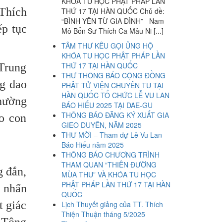
KHÓA TU HỌC PHẬT PHÁP LẦN
Thích
THỨ 17 TẠI HÀN QUỐC Chủ đề:
“BÌNH YÊN TỪ GIA ĐÌNH” Nam
p tục
Mô Bổn Sư Thích Ca Mâu Ni [...]
TÂM THƯ KÊU GỌI ỦNG HỘ
KHÓA TU HỌC PHẬT PHÁP LẦN
THỨ 17 TẠI HÀN QUỐC
 Trung
THƯ THÔNG BÁO CỘNG ĐỒNG
ng dao
PHẬT TỬ VIỆN CHUYÊN TU TẠI
HÀN QUỐC TỔ CHỨC LỄ VU LAN
thường
BÁO HIẾU 2025 TẠI DAE-GU
THÔNG BÁO ĐĂNG KÝ XUẤT GIA
o con
GIEO DUYÊN, NĂM 2025
THƯ MỜI – Tham dự Lễ Vu Lan
Báo Hiếu năm 2025
THÔNG BÁO CHƯƠNG TRÌNH
THAM QUAN “THIÊN ĐƯỜNG
g đắn,
MÙA THU” VÀ KHÓA TU HỌC
PHẬT PHÁP LẦN THỨ 17 TẠI HÀN
, nhấn
QUỐC
t giác
Lịch Thuyết giảng của TT. Thích
Thiện Thuận tháng 5/2025