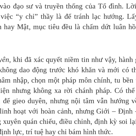
vào đạo sư và truyền thống của Tổ đình. Lờ
việc “y chỉ” thầy là để tránh lạc hướng. Lấ
h hay Mật, mục tiêu đều là chấm dứt luân hồ
yên
, khi đã xác quyết niềm tin như vậy, hành 
không dao động trước khó khăn và mới có th
thâm nhập, chọn một pháp môn chính, tu bền
iện nhưng không xa rời chánh pháp. Có thể
óa để gieo duyên, nhưng nội tâm vẫn hướng v
 linh hoạt với hoàn cảnh, nhưng Giới – Định
 xuyên quán chiếu, điều chỉnh, định kỳ soi lạ
ịnh lực, trí tuệ hay chỉ bám hình thức.