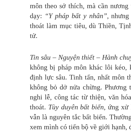
môn theo sở thích, mà cần nương 
dạy:
“Y pháp bất y nhân”
, nhưng 
thoát làm mục tiêu, dù Thiền, Tịn
tử.
Tin sâu – Nguyện thiết – Hành chu
không bị pháp môn khác lôi kéo, 
định lực sâu. Tinh tấn, nhất môn 
không bỏ dở nửa chừng. Phương t
nghi lễ, công tác từ thiện, văn h
thoát.
Tùy duyên bất biến
, ứng xử
vẫn là nguyên tắc bất biến. Thường
xem mình có tiến bộ về giới hạnh, đ