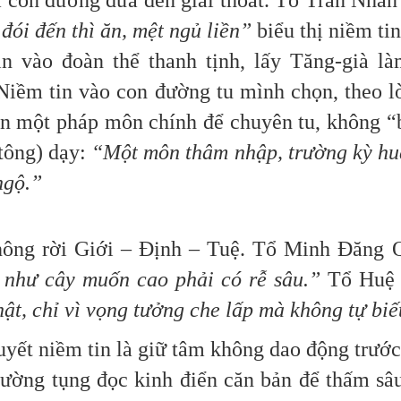
là con đường đưa đến giải thoát. Tổ Trần Nhâ
đói đến thì ăn, mệt ngủ liền”
biểu thị niềm ti
n vào đoàn thể thanh tịnh, lấy Tăng-già là
Niềm tin vào con đường tu mình chọn, theo l
ọn một pháp môn chính để chuyên tu, không “
tông) dạy:
“Một môn thâm nhập, trường kỳ hu
ngộ.”
hông rời Giới – Định – Tuệ. Tổ Minh Đăng 
 như cây muốn cao phải có rễ sâu.”
Tổ Huệ
ật, chỉ vì vọng tưởng che lấp mà không tự biế
uyết niềm tin là giữ tâm không dao động trướ
Thường tụng đọc kinh điển căn bản để thấm sâ