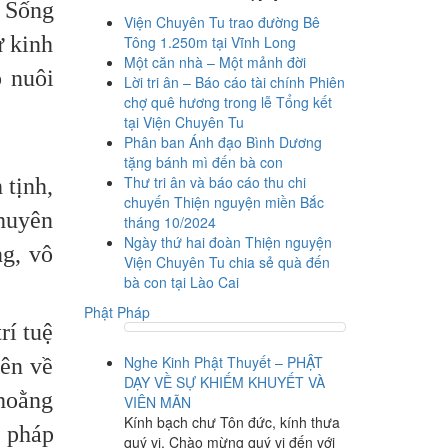
. Sống
Viện Chuyên Tu trao đường Bê
ừ kinh
Tông 1.250m tại Vĩnh Long
Một căn nhà – Một mảnh đời
p nuôi
Lời tri ân – Báo cáo tài chính Phiên
chợ quê hương trong lễ Tổng kết
tại Viện Chuyên Tu
Phân ban Ánh đạo Bình Dương
tặng bánh mì đến bà con
Thư tri ân và báo cáo thu chi
 tịnh,
chuyến Thiện nguyện miền Bắc
chuyên
tháng 10/2024
Ngày thứ hai đoàn Thiện nguyện
ng, vô
Viện Chuyên Tu chia sẻ quà đến
bà con tại Lào Cai
Phật Pháp
rí tuệ
Nghe Kinh Phật Thuyết – PHẬT
iên về
DẠY VỀ SỰ KHIẾM KHUYẾT VÀ
 hoằng
VIÊN MÃN
Kính bạch chư Tôn đức, kính thưa
n pháp
quý vị, Chào mừng quý vị đến với