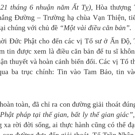
21 tháng 6 nhuận năm Ất Tỵ)
, Hòa thượng 
ắng Đường – Trường hạ chùa Vạn Thiện, tiế
đại chúng với chủ đề
“Một vài điều căn bản”.
thời Đức Phật cho đến các vị Tổ sư ở Ấn Độ,
m tin được xem là điều căn bản để tu sĩ khô
n thuyết và hoàn cảnh biến đổi. Các vị Tổ 
qua ba trục chính: Tin vào Tam Bảo, tin và
hoàn toàn, đã chỉ ra con đường giải thoát đún
Phật pháp tại thế gian, bất ly thế gian giác”
 xa rời đời sống, ai thực hành cũng có thể đạ