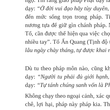
ngộ. Tin rằng giáo pháp Phật dạy 
dạy:
“Ở đời vui đạo hãy tùy duyên, 
đến mức sống trọn trong pháp. Ti
nương tựa để giữ gìn chánh pháp. 
Tổ, cần được thể hiện qua việc ch
nhiều tay”. Tổ Ấn Quang (Tịnh độ 
lâu ngày chày tháng, tự được khai 
Dù tu theo pháp môn nào, cũng k
dạy:
“Người tu phải đủ giới hạnh,
dạy:
“Tự tánh chúng sanh vốn là Ph
Không chạy theo ngoại cảnh, xác q
chê, lợi hại, pháp này pháp kia. 