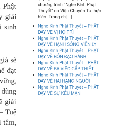
chương trình “Nghe Kinh Phật
i Phật
Thuyết” do Viện Chuyên Tu thực
y giải
hiện. Trong ch[...]
Nghe Kinh Phật Thuyết – PHẬT
i sinh
DẠY VỀ VỊ HỘ TRÌ
Nghe Kinh Phật Thuyết – PHẬT
DẠY VỀ HẠNH SỐNG VIỄN LY
Nghe Kinh Phật Thuyết – PHẬT
DẠY VỀ BỐN ĐẠO HÀNH
giả sẽ
Nghe Kinh Phật Thuyết – PHẬT
DẠY VỀ BA VIỆC CẤP THIẾT
ể đạt
Nghe Kinh Phật Thuyết – PHẬT
 vững,
DẠY VỀ HAI HẠNG NGƯỜI
Nghe Kinh Phật Thuyết – PHẬT
 dùng
DẠY VỀ SỰ KÊU MẠN
ề giải
 – Tuệ
i tâm,