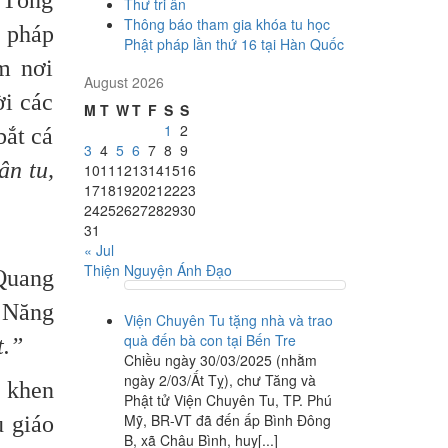
n Tông
Thư tri ân
Thông báo tham gia khóa tu học
n pháp
Phật pháp lần thứ 16 tại Hàn Quốc
m nơi
August 2026
ời các
M
T
W
T
F
S
S
1
2
bắt cá
3
4
5
6
7
8
9
ân tu,
10
11
12
13
14
15
16
17
18
19
20
21
22
23
24
25
26
27
28
29
30
31
« Jul
Thiện Nguyện Ánh Đạo
Quang
 Năng
Viện Chuyên Tu tặng nhà và trao
quà đến bà con tại Bến Tre
t.”
Chiều ngày 30/03/2025 (nhằm
ngày 2/03/Ất Tỵ), chư Tăng và
c khen
Phật tử Viện Chuyên Tu, TP. Phú
Mỹ, BR-VT đã đến ấp Bình Đông
u giáo
B, xã Châu Bình, huy[...]