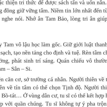
c thiện tri thức để được sách tấn và uốn nắn
g đồng giữ vững tâm. Niềm tin lớn nhất đến t
 nghe nói. Nhớ ân Tam Bảo, lòng tri ân giú
y Tam vô lậu học làm gốc. Giữ giới luật thanh
sạch, tạo nền tảng cho định và tuệ. Rèn tâm 
ởng, phát sinh trí sáng. Quán chiếu vô thườ
ham – Sân – Si.
 căn cơ, sở trường cá nhân. Người thiên về t
ên về tín tâm có thể chọn Tịnh độ. Người th
 Bồ-tát… Ở vùng dân cư, tu sĩ có thể kết hợp
p với quần chúng. Tu sĩ không tự ý pha trộ