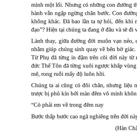
mình một lối. Nhưng có những con đường thẳn
hành vẫn ngập ngừng chân bước. Con đường 
không khác. Đã bao lần ta tự hỏi, đến khi 
đạo”? Hiện tại chúng ta đang ở đâu và sẽ đi v
Lành thay, giữa đường đời muôn vạn nẻo, c
nhằm giúp chúng sinh quay về bên bờ giác.
Từ Phụ đã từng in đậm trên cõi đời này từ
đức Thế Tôn đã từng xuôi ngược khắp vùng 
mê, rong ruỗi mấy độ luôn hồi.
Chúng ta ai cũng có đôi chân, nhưng liệu 
trược bị phủ kín bởi màn đêm vô minh khô
“Có phải em về trong đêm nay
Bước thấp bước cao ngã nghiêng trên đời nà
(Hàn Châu