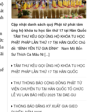
bộ
át
nh
Cập nhật danh sách quý Phật tử phát tâm
ủng hộ khóa tu học lần thứ 17 tại Hàn Quốc
ôn
TÂM THƯ KÊU GỌI ỦNG HỘ KHÓA TU HỌC
ức
PHẬT PHÁP LẦN THỨ 17 TẠI HÀN QUỐC Chủ
ủa
đề: “BÌNH YÊN TỪ GIA ĐÌNH” Nam Mô Bổn
ãi
Sư Thích Ca Mâu Ni [...]
TÂM THƯ KÊU GỌI ỦNG HỘ KHÓA TU HỌC
uế
PHẬT PHÁP LẦN THỨ 17 TẠI HÀN QUỐC
THƯ THÔNG BÁO CỘNG ĐỒNG PHẬT TỬ
VIỆN CHUYÊN TU TẠI HÀN QUỐC TỔ CHỨC
LỄ VU LAN BÁO HIẾU 2025 TẠI DAE-GU
THÔNG BÁO ĐĂNG KÝ XUẤT GIA GIEO
DUYÊN, NĂM 2025