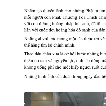
Nhằm tạo duyên lành cho những Phật tử tìm 
mỗi người con Phật, Thượng Tọa Thích Thiệ
với con đường hoằng pháp lợi sanh, đã tổ c
liền với cuộc đời hoằng hóa độ sanh của đấ
Những ai với ước mong một lần được trở về
thể hằng tìm lại chính mình.
Theo dấu chân xưa là cơ hội bước những bước
thêm tín tâm và nguyện lực, tinh t
ấn dõng mã
không uổng phí cho một kiếp người suốt cuộ
Những hình ảnh của đoàn trong ngày đầu ti