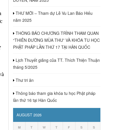
a
THƯ MỜI – Tham dự Lễ Vu Lan Báo Hiếu
năm 2025
c
THÔNG BÁO CHƯƠNG TRÌNH THAM QUAN
“THIÊN ĐƯỜNG MÙA THU” VÀ KHÓA TU HỌC
PHẬT PHÁP LẦN THỨ 17 TẠI HÀN QUỐC
ư
Lịch Thuyết giảng của TT. Thích Thiện Thuận
tháng 5/2025
và
Thư tri ân
Thông báo tham gia khóa tu học Phật pháp
lần thứ 16 tại Hàn Quốc
AUGUST 2026
M
T
W
T
F
S
S