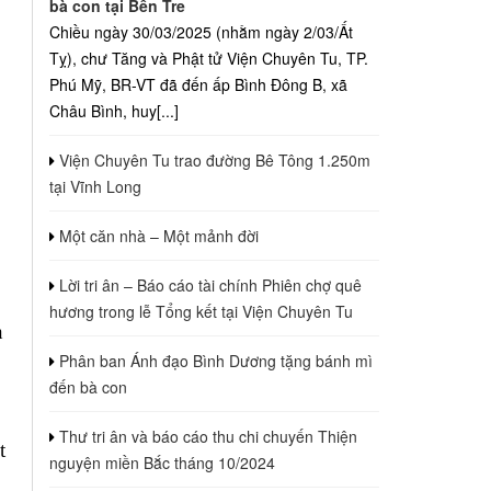
bà con tại Bến Tre
Chiều ngày 30/03/2025 (nhằm ngày 2/03/Ất
Tỵ), chư Tăng và Phật tử Viện Chuyên Tu, TP.
Phú Mỹ, BR-VT đã đến ấp Bình Đông B, xã
Châu Bình, huy[...]
Viện Chuyên Tu trao đường Bê Tông 1.250m
tại Vĩnh Long
Một căn nhà – Một mảnh đời
Lời tri ân – Báo cáo tài chính Phiên chợ quê
hương trong lễ Tổng kết tại Viện Chuyên Tu
n
Phân ban Ánh đạo Bình Dương tặng bánh mì
đến bà con
Thư tri ân và báo cáo thu chi chuyến Thiện
t
nguyện miền Bắc tháng 10/2024