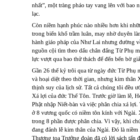
nhất”, một tràng pháo tay vang lên với bao
lạc.
Còn niềm hạnh phúc nào nhiều hơn khi nhữn
trong biển khổ trầm luân, may nhờ duyên là
hành giáo pháp của Như Lai nhưng đường về c
nguồn cội tìm theo dấu chân đấng Từ Phụ mo
lực vượt qua bao thử thách để đến bến bờ gi
Gần 26 thế kỷ trôi qua từ ngày đức Từ Phụ 
và hoại diệt theo thời gian, nhưng kim thân 
thịnh suy của lịch sử. Tất cả chúng tôi đều 
Xá lợi của đức Thế Tôn. Trước giờ làm lễ, 
Phật nhập Niết-bàn và việc phân chia xá lợi
ở 8 vương quốc có niềm tôn kính với Ngài. 
trong 8 phần được phân chia. Vì vậy, khi ch
đang đảnh lễ kim thân của Ngài. Đó là niềm 
Thượng tọa Trưởng đoàn đã có lời sách tấn đ