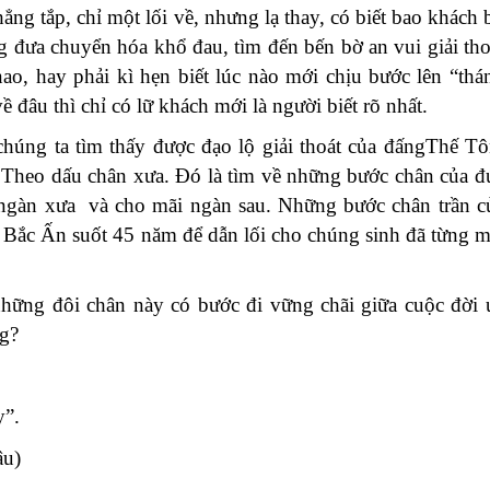
g tắp, chỉ một lối về, nhưng lạ thay, có biết bao khách 
đưa chuyển hóa khổ đau, tìm đến bến bờ an vui giải tho
nao, hay phải kì hẹn biết lúc nào mới chịu bước lên “thá
ề đâu thì chỉ có lữ khách mới là người biết rõ nhất.
húng ta tìm thấy được đạo lộ giải thoát của đấngThế T
 Theo dấu chân xưa. Đó là tìm về những bước chân của đ
 ngàn xưa và cho mãi ngàn sau. Những bước chân trần c
Bắc Ấn suốt 45 năm để dẫn lối cho chúng sinh đã từng m
những đôi chân này có bước đi vững chãi giữa cuộc đời 
ng?
y”.
)