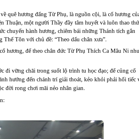
về quê hương đấng Từ Phụ, là nguồn cội, là cố hương củ
n Thuận, một người Thầy đầy tâm huyết và luôn thao thứ
hức chuyến hành hương, chiêm bái những Thánh tích gắn
ng Thế Tôn với chủ đề: “Theo dấu chân xưa”.
 cố hương, để theo chân đức Từ Phụ Thích Ca Mâu Ni nh
 đi vững chãi trong suốt lộ trình tu học đạo;
để củng cố
nh hướng đến chánh trí giải thoát,
kẻo khỏi phải hối tiếc 
c đời rong chơi mãi nẻo nhân gian.
ên: