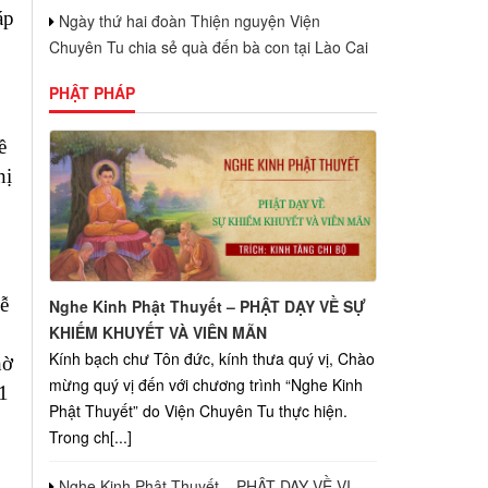
áp
Ngày thứ hai đoàn Thiện nguyện Viện
Chuyên Tu chia sẻ quà đến bà con tại Lào Cai
PHẬT PHÁP
ề
hị
lễ
Nghe Kinh Phật Thuyết – PHẬT DẠY VỀ SỰ
KHIẾM KHUYẾT VÀ VIÊN MÃN
Kính bạch chư Tôn đức, kính thưa quý vị, Chào
hờ
mừng quý vị đến với chương trình “Nghe Kinh
1
Phật Thuyết” do Viện Chuyên Tu thực hiện.
Trong ch[...]
Nghe Kinh Phật Thuyết – PHẬT DẠY VỀ VỊ