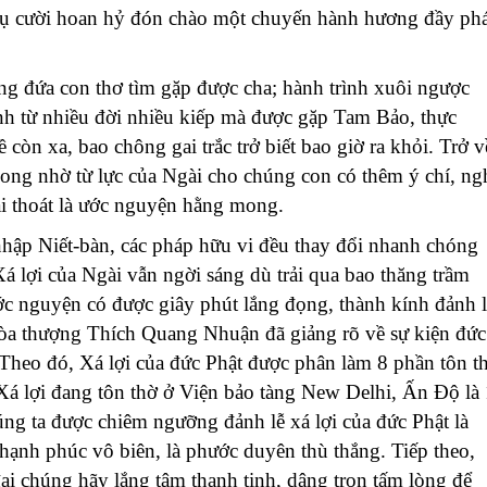
 nụ cười hoan hỷ đón chào một chuyến hành hương đầy ph
g đứa con thơ tìm gặp được cha; hành trình xuôi ngược
nh từ nhiều đời nhiều kiếp mà được gặp Tam Bảo, thực
òn xa, bao chông gai trắc trở biết bao giờ ra khỏi. Trở v
ng nhờ từ lực của Ngài cho chúng con có thêm ý chí, ng
ải thoát là ước nguyện hằng mong.
nhập Niết-bàn, các pháp hữu vi đều thay đổi nhanh chóng
Xá lợi của Ngài vẫn ngời sáng dù trải qua bao thăng trầm
ước nguyện có được giây phút lắng đọng, thành kính đảnh 
Hòa thượng Thích Quang Nhuận đã giảng rõ về sự kiện đức
. Theo đó, Xá lợi của đức Phật được phân làm 8 phần tôn t
Xá lợi đang tôn thờ ở Viện bảo tàng New Delhi, Ấn Độ là 
úng ta được chiêm ngưỡng đảnh lễ xá lợi của đức Phật là
hạnh phúc vô biên, là phước duyên thù thắng. Tiếp theo,
ại chúng hãy lắng tâm thanh tịnh, dâng trọn tấm lòng để