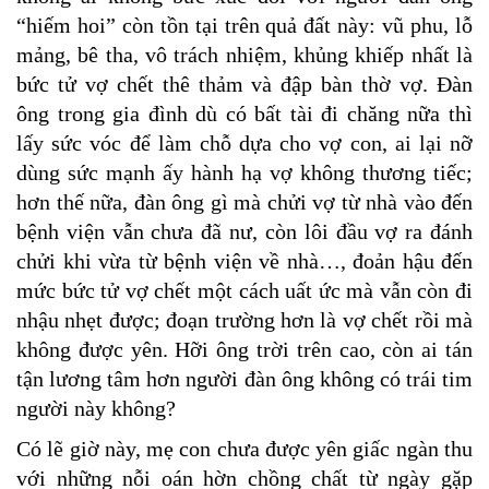
“hiếm hoi” còn tồn tại trên quả đất này: vũ phu, lỗ
mảng, bê tha, vô trách nhiệm, khủng khiếp nhất là
bức tử vợ chết thê thảm và đập bàn thờ vợ. Đàn
ông trong gia đình dù có bất tài đi chăng nữa thì
lấy sức vóc để làm chỗ dựa cho vợ con, ai lại nỡ
dùng sức mạnh ấy hành hạ vợ không thương tiếc;
hơn thế nữa, đàn ông gì mà chửi vợ từ nhà vào đến
bệnh viện vẫn chưa đã nư, còn lôi đầu vợ ra đánh
chửi khi vừa từ bệnh viện về nhà…, đoản hậu đến
mức bức tử vợ chết một cách uất ức mà vẫn còn đi
nhậu nhẹt được; đoạn trường hơn là vợ chết rồi mà
không được yên. Hỡi ông trời trên cao, còn ai tán
tận lương tâm hơn người đàn ông không có trái tim
người này không?
Có lẽ giờ này, mẹ con chưa được yên giấc ngàn thu
với những nỗi oán hờn chồng chất từ ngày gặp