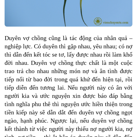
Duyên vợ chồng cũng là tác động của nhân quả –
nghiệp lực. Có duyên thì gặp nhau, yêu nhau; có nợ
thì dẫn đến kết tóc se tơ, lấy được nhau rồi làm khổ
đời nhau. Duyên vợ chồng thực chất là một cuộc
trao trả cho nhau những món nợ và ân tình được
tiếp nối từ bao đời trong quá khứ đến hiện tại, rồi
tiếp diễn đến tương lai. Nếu người này có ân với
người kia và ước nguyện xin được báo đáp bằng
tình nghĩa phu thê thì nguyện ước hiền thiện trong
tiền kiếp này sẽ dẫn dắt đến duyên vợ chồng ngọt
ngào, hạnh phúc. Ngược lại, nếu duyên vợ chồng
kết thành từ việc người này thiếu nợ người kia, nợ
tình, nợ tiền… thì ắt hẳn ác duyên này sẽ dẫn đến