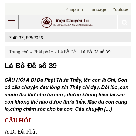
Pháp âm
Fanpage
Youtube
Toggle
7:40:37, 9/8/2026
navigation
Trang chủ
»
Phật pháp
»
Lá Bồ Đề
»
Lá Bồ Đề số 39
Lá Bồ Đề số 39
CÂU HỎI A Di Đà Phật Thưa Thầy, tên con là Chi, Con
có câu chuyện đau lòng xin Thầy chỉ dạy. Đôi lúc ,con
muốn tha thứ cho ba con ,nhưng không hiểu tai sao
con không thể nào được thưa thầy. Mặc dù con cũng
lo,cũng chăm sóc cho ba con. Câu chuyện […]
CÂU HỎI
A Di Đà Phật