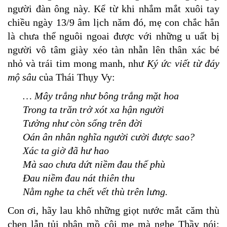
người đàn ông này. Kể từ khi nhắm mắt xuôi tay
chiều ngày 13/9 âm lịch năm đó, mẹ con chắc hẳn
là chưa thể nguôi ngoai được với những u uất bị
người vô tâm giày xéo tàn nhẫn lên thân xác bé
nhỏ và trái tim mong manh, như
Ký ức viết từ đáy
mộ sâu
của Thái Thụy Vy:
… Mây trắng như bông trắng mặt hoa
Trong ta trăn trở xót xa hận người
Tưởng như còn sống trên đời
Oán ân nhân nghĩa người cười được sao?
Xác ta giờ đã hư hao
Mà sao chưa dứt niềm đau thế phù
Đau niềm đau nát thiên thu
Nằm nghe ta chết vết thù trên lưng.
Con ơi, hãy lau khô những giọt nước mắt căm thù
chen lẫn tủi phận mồ côi mẹ mà nghe Thầy nói: