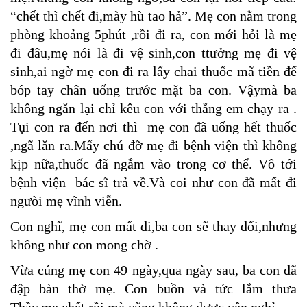
“chết thì chết đi,mày hù tao hả”. Mẹ con nằm trong
phòng khoảng 5phút ,rồi đi ra, con mới hỏi là mẹ
đi đâu,mẹ nói là đi vệ sinh,con ttưởng mẹ đi vệ
sinh,ai ngờ mẹ con đi ra lấy chai thuốc mã tiền để
bóp tay chân uống trước mặt ba con. Vậymà ba
không ngăn lại chỉ kêu con với thằng em chạy ra .
Tụi con ra đến nơi thì mẹ con đã uống hết thuốc
,ngã lăn ra.Mấy chú đỡ mẹ đi bệnh viện thì không
kịp nữa,thuốc đã ngắm vào trong cơ thể. Vô tới
bệnh viện bác sĩ trả về.Và coi như con đã mất đi
ngưòi mẹ vĩnh viễn.
Con nghĩ, mẹ con mất đi,ba con sẽ thay đổi,nhưng
không như con mong chờ .
Vừa cúng mẹ con 49 ngày,qua ngày sau, ba con đã
đập bàn thờ mẹ. Con buồn và tức lắm thưa