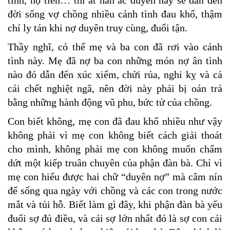
đời sống vợ chồng nhiều cảnh tình đau khổ, thậm
chí ly tán khi nợ duyên truy cùng, đuổi tận.
Thầy nghĩ, có thể mẹ và ba con đã rơi vào cảnh
tình này. Mẹ đã nợ ba con những món nợ ân tình
nào đó dẫn đến xúc xiểm, chửi rủa, nghi kỵ và cả
cái chết nghiệt ngã, nên đời này phải bị oán trả
bằng những hành động vũ phu, bức tử của chồng.
Con biết không, mẹ con đã đau khổ nhiều như vậy
không phải vì mẹ con không biết cách giải thoát
cho mình, không phải mẹ con không muốn chấm
dứt một kiếp truân chuyên của phận đàn bà. Chỉ vì
mẹ con hiểu được hai chữ “duyên nợ” mà câm nín
để sống qua ngày với chồng và các con trong nước
mắt và tủi hỗ. Biết làm gì đây, khi phận đàn bà yếu
đuối sợ đủ điều, và cái sợ lớn nhất đó là sợ con cái