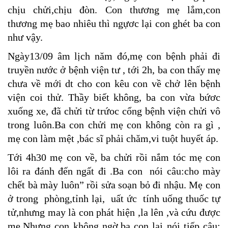
chịu chửi,chịu đòn. Con thương mẹ lắm,con
thương mẹ bao nhiêu thì ngựơc lại con ghét ba con
như vậy.
Ngày13/09 âm lịch năm đó,mẹ con bệnh phải đi
truyền nước ở bệnh viện tư , tới 2h, ba con thấy mẹ
chưa về mới dt cho con kêu con về chở lên bệnh
viện coi thử. Thầy biết không, ba con vừa bứơc
xuống xe, đã chửi từ trứoc cổng bệnh viện chửi vô
trong luôn.Ba con chửi mẹ con không còn ra gì ,
mẹ con làm mệt ,bác sĩ phải chăm,vi tuột huyết áp.
Tới 4h30 mẹ con về, ba chửi rồi nắm tóc mẹ con
lôi ra đánh đến ngất đi .Ba con nói câu:cho mày
chết bà mày luôn” rồi sửa soạn bỏ đi nhậu. Mẹ con
ở trong phòng,tỉnh lại, uất ức tính uống thuốc tự
tử,nhưng may là con phát hiện ,la lên ,và cứu được
mẹ.Nhưng con không ngờ,ba con lại nói tiếp câu: