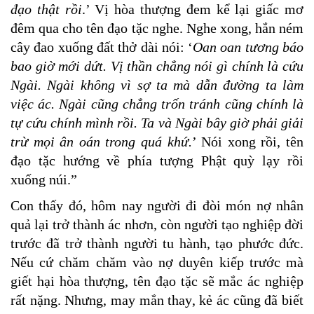
đạo thật rồi
.’ Vị hòa thượng đem kể lại giấc mơ
đêm qua cho tên đạo tặc nghe. Nghe xong, hắn ném
cây đao xuống đất thở dài nói: ‘
Oan oan tương báo
bao giờ mới dứt. Vị thần chẳng nói gì chính là cứu
Ngài. Ngài không vì sợ ta mà dẫn đường ta làm
việc ác. Ngài cũng chẳng trốn tránh cũng chính là
tự cứu chính mình rồi. Ta và Ngài bây giờ phải giải
trừ mọi ân oán trong quá khứ.
’ Nói xong rồi, tên
đạo tặc hướng về phía tượng Phật quỳ lạy rồi
xuống núi.”
Con thấy đó, hôm nay người đi đòi món nợ nhân
quả lại trở thành ác nhơn, còn người tạo nghiệp đời
trước đã trở thành người tu hành, tạo phước đức.
Nếu cứ chăm chăm vào nợ duyên kiếp trước mà
giết hại hòa thượng, tên đạo tặc sẽ mắc ác nghiệp
rất nặng. Nhưng, may mắn thay, kẻ ác cũng đã biết