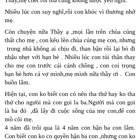
Thầy,mẹ chết rồi mà cũng không được yên nghỉ.
Nhiều lúc con suy nghĩ,rồi con khóc vì thương nhớ
mẹ.
Còn chuyện nữa Thầy ạ ,mọi lần trên chùa cúng
thất cho mẹ , con kêu lên chùa cúng mẹ con, nhưng
trong nhà không ai chịu đi, than bận rồi lại bỏ đi
nhậu nhẹt với bạn bè . Nhiều lúc con tủi thân thay
cho mẹ con trước cái cảnh chồng , con coi trọng
bạn bè hơn cả vợ mình,mẹ mình nữa thầy ơi . Con
buồn lắm.
Hiện tại, con ko biết con có nên tha thứ hay ko tha
thứ cho ngưòi mà con gọi la ba.Người mà con gọi
là ba đó ,đã lấy đi cuộc sống của mẹ con,để con
mồ côi mẹ.
4 năm đã trôi qua là 4 năm con hận ba con lắm.
Con biết con ko co quyền hận ba con ,nhưng con ko