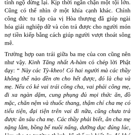
tỉnh ngộ dừng lại. Kịp thời ngăn chặn một tội lớn.
Cũng có thể nhìn ở một khía cạnh khác. Chính
công đức tu tập của vị Hòa thượng đã giúp ngài
hóa giải nghiệp dữ và còn trả được cho người món
nợ tiền kiếp bằng cách giúp người vượt thoát sông
mê.
Trường hợp oan trái giữa ba mẹ của con cũng nên
như vậy.
Kinh Tăng nhất A-hàm
có chép lời Phật
dạy: “
Này các Tỳ-kheo! Có hai người mà các thầy
không thể nào đền ơn cho hết được, đó là cha và
mẹ. Nếu có kẻ vai trái cõng cha, vai phải cõng mẹ,
đi xa ngàn dặm, cung phụng đủ mọi thức ăn, đồ
mặc, chăn nệm và thuốc thang, thậm chí cha mẹ có
tiểu tiện, đại tiện trên vai đi nữa, cũng chưa trả
được ân sâu cha mẹ. Các thầy phải biết, ân cha mẹ
nặng lắm, bồng bế nuôi nấng, dưỡng dục đúng lúc,