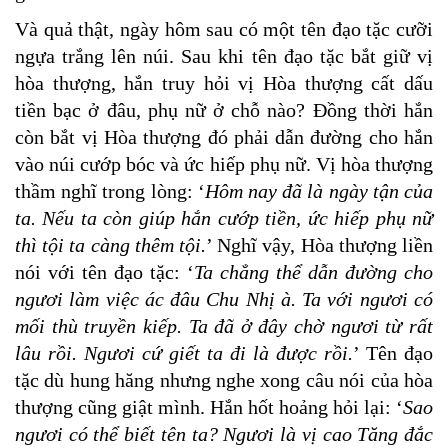
Và quả thật, ngày hôm sau có một tên đạo tặc cưỡi
ngựa trắng lên núi. Sau khi tên đạo tặc bắt giữ vị
hòa thượng, hắn truy hỏi vị Hòa thượng cất dấu
tiền bạc ở đâu, phụ nữ ở chỗ nào? Đồng thời hắn
còn bắt vị Hòa thượng đó phải dẫn đường cho hắn
vào núi cướp bóc và ức hiếp phụ nữ. Vị hòa thượng
thầm nghĩ trong lòng: ‘
Hôm nay đã là ngày tận của
ta. Nếu ta còn giúp hắn cướp tiền, ức hiếp phụ nữ
thì tội ta càng thêm tội.
’ Nghĩ vậy, Hòa thượng liền
nói với tên đạo tặc: ‘
Ta chẳng thể dẫn đường cho
ngươi làm việc ác đâu Chu Nhị à. Ta với ngươi có
mối thù truyền kiếp. Ta đã ở đây chờ ngươi từ rất
lâu rồi. Ngươi cứ giết ta đi là được rồi.
’ Tên đạo
tặc dù hung hăng nhưng nghe xong câu nói của hòa
thượng cũng giật mình. Hắn hốt hoảng hỏi lại: ‘
Sao
ngươi có thể biết tên ta? Ngươi là vị cao Tăng đắc