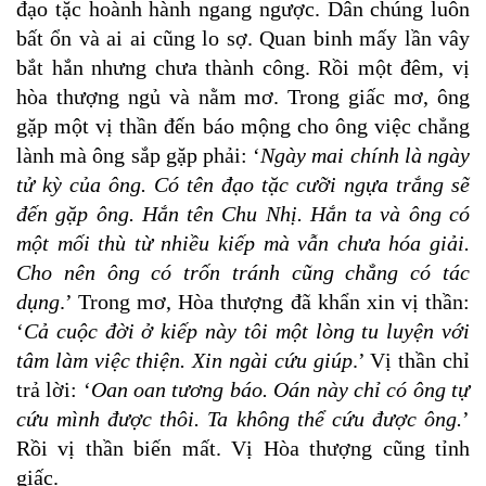
đạo tặc hoành hành ngang ngược. Dân chúng luôn
bất ổn và ai ai cũng lo sợ. Quan binh mấy lần vây
bắt hắn nhưng chưa thành công. Rồi một đêm, vị
hòa thượng ngủ và nằm mơ. Trong giấc mơ, ông
gặp một vị thần đến báo mộng cho ông việc chẳng
lành mà ông sắp gặp phải: ‘
Ngày mai chính là ngày
tử kỳ của ông. Có tên đạo tặc cưỡi ngựa trắng sẽ
đến gặp ông. Hắn tên Chu Nhị. Hắn ta và ông có
một mối thù từ nhiều kiếp mà vẫn chưa hóa giải.
Cho nên ông có trốn tránh cũng chẳng có tác
dụng
.’ Trong mơ, Hòa thượng đã khẩn xin vị thần:
‘
Cả cuộc đời ở kiếp này tôi một lòng tu luyện với
tâm làm việc thiện. Xin ngài cứu giúp
.’ Vị thần chỉ
trả lời: ‘
Oan oan tương báo. Oán này chỉ có ông tự
cứu mình được thôi. Ta không thể cứu được ông.
’
Rồi vị thần biến mất. Vị Hòa thượng cũng tỉnh
giấc.