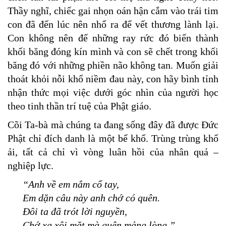
Thầy nghĩ, chiếc gai nhọn oán hận cắm vào trái tim
con đã đến lúc nên nhổ ra để vết thương lành lại.
Con không nên để những ray rức đó biến thành
khối băng đóng kín mình và con sẽ chết trong khối
băng đó với những phiền não không tan. Muốn giải
thoát khỏi nỗi khổ niềm đau này, con hãy bình tỉnh
nhận thức mọi việc dưới góc nhìn của người học
theo tinh thần trí tuệ của Phật giáo.
Cõi Ta-bà mà chúng ta đang sống đây đã được Đức
Phật chỉ đích danh là một bể khổ. Trùng trùng khổ
ải, tất cả chỉ vì vòng luân hồi của nhân quả –
nghiệp lực.
“Anh về em nắm cổ tay,
Em dặn câu này anh chớ có quên.
Đôi ta đã trót lời nguyền,
Chớ xa xôi mặt mà quên mảng lòng.”