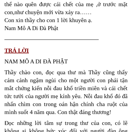
thể nào quên được cái chết của mẹ ,ở trước mặt
con,như chuyện mới vừa xảy ra……
Con xin thầy cho con 1 lời khuyên ạ.
Nam Mô A Di Đà Phật
————————————————————
TRẢ LỜI
NAM MÔ A DI ĐÀ PHẬT
Thầy chào con, đọc qua thư mà Thầy cũng thấy
cám cảnh ngậm ngùi cho một người con phải tận
mắt chứng kiến nỗi đau khổ triền miên và cái chết
tức tưởi của người mẹ kính yêu. Nỗi đau khổ đó đã
nhấn chìm con trong oán hận chính cha ruột của
mình suốt 4 năm qua. Con thật đáng thương!
Đọc những lời tâm sự trong thư của con, có lẽ
không ai không bức xúc đối với người đàn ông