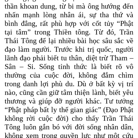
thần khoan dung, từ bi mà ông hướng đến
nhấn mạnh lòng nhân ái, sự tha thứ và
bình đẳng, rất phù hợp với cốt tủy “Phật
tại tâm” trong Thiền tông.
Từ đó, Trần
Thái Tông để lại nhiều bài học sâu sắc về
đạo làm người. Trước khi trị quốc, người
lãnh đạo phải biết tu thân, diệt trừ Tham –
Sân – Si. Sống tỉnh thức là biết rõ vô
thường của cuộc đời, không đắm chìm
trong danh lợi phù du. Dù ở bất kỳ vị trí
nào, cũng cần giữ tâm thiện lành, biết yêu
thương và giúp đỡ người khác. Tư tưởng
“Phật pháp bất ly thế gian giác” (Đạo Phật
không rời cuộc đời) cho thấy Trần Thái
Tông luôn gắn bó với đời sống nhân dân,
không xem trọng quyền lực như một cứu