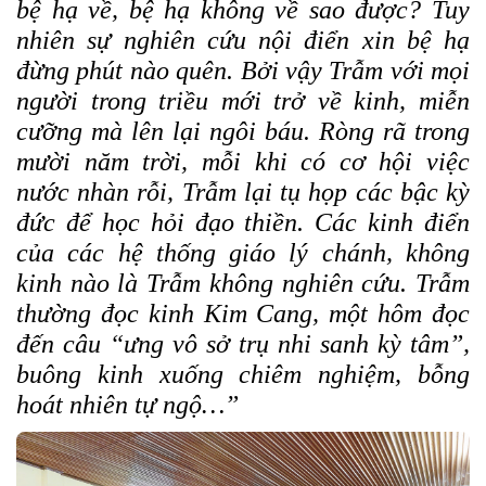
bệ hạ về, bệ hạ không về sao được? Tuy
nhiên sự nghiên cứu nội điển xin bệ hạ
đừng phút nào quên. Bởi vậy Trẫm với mọi
người trong triều mới trở về kinh, miễn
cưỡng mà lên lại ngôi báu. Ròng rã trong
mười năm trời, mỗi khi có cơ hội việc
nước nhàn rỗi, Trẫm lại tụ họp các bậc kỳ
đức để học hỏi đạo thiền. Các kinh điển
của các hệ thống giáo lý chánh, không
kinh nào là Trẫm không nghiên cứu. Trẫm
thường đọc kinh Kim Cang, một hôm đọc
đến câu “ưng vô sở trụ nhi sanh kỳ tâm”,
buông kinh xuống chiêm nghiệm, bỗng
hoát nhiên tự ngộ…”