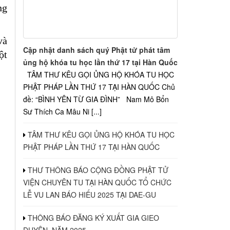
ng
và
Cập nhật danh sách quý Phật tử phát tâm
ột
ủng hộ khóa tu học lần thứ 17 tại Hàn Quốc
TÂM THƯ KÊU GỌI ỦNG HỘ KHÓA TU HỌC
PHẬT PHÁP LẦN THỨ 17 TẠI HÀN QUỐC Chủ
đề: “BÌNH YÊN TỪ GIA ĐÌNH” Nam Mô Bổn
Sư Thích Ca Mâu Ni [...]
TÂM THƯ KÊU GỌI ỦNG HỘ KHÓA TU HỌC
PHẬT PHÁP LẦN THỨ 17 TẠI HÀN QUỐC
THƯ THÔNG BÁO CỘNG ĐỒNG PHẬT TỬ
VIỆN CHUYÊN TU TẠI HÀN QUỐC TỔ CHỨC
LỄ VU LAN BÁO HIẾU 2025 TẠI DAE-GU
THÔNG BÁO ĐĂNG KÝ XUẤT GIA GIEO
DUYÊN, NĂM 2025