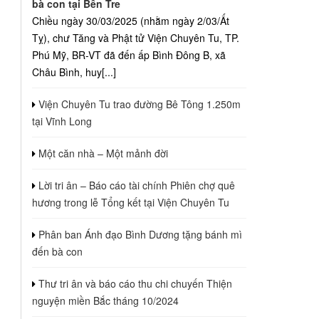
bà con tại Bến Tre
Chiều ngày 30/03/2025 (nhằm ngày 2/03/Ất
Tỵ), chư Tăng và Phật tử Viện Chuyên Tu, TP.
Phú Mỹ, BR-VT đã đến ấp Bình Đông B, xã
Châu Bình, huy[...]
Viện Chuyên Tu trao đường Bê Tông 1.250m
tại Vĩnh Long
Một căn nhà – Một mảnh đời
Lời tri ân – Báo cáo tài chính Phiên chợ quê
hương trong lễ Tổng kết tại Viện Chuyên Tu
Phân ban Ánh đạo Bình Dương tặng bánh mì
đến bà con
Thư tri ân và báo cáo thu chi chuyến Thiện
nguyện miền Bắc tháng 10/2024