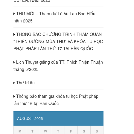
THƯ MỜI – Tham dự Lễ Vu Lan Báo Hiếu
năm 2025
THÔNG BÁO CHƯƠNG TRÌNH THAM QUAN
“THIÊN ĐƯỜNG MÙA THU” VÀ KHÓA TU HỌC
PHẬT PHÁP LẦN THỨ 17 TẠI HÀN QUỐC
Lịch Thuyết giảng của TT. Thích Thiện Thuận
tháng 5/2025
Thư tri ân
Thông báo tham gia khóa tu học Phật pháp
lần thứ 16 tại Hàn Quốc
AUGUST 2026
M
T
W
T
F
S
S